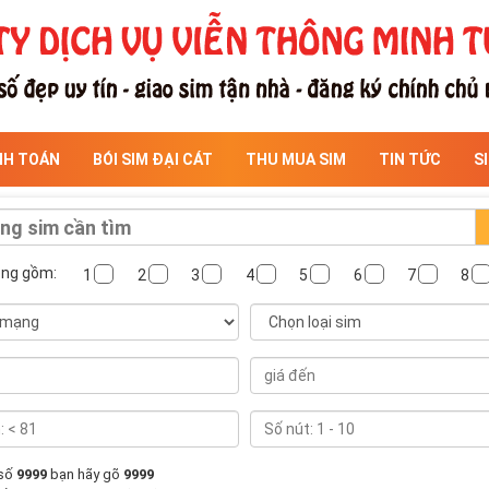
NH TOÁN
BÓI SIM ĐẠI CÁT
THU MUA SIM
TIN TỨC
S
ông gồm:
1
2
3
4
5
6
7
8
 số
9999
bạn hãy gõ
9999