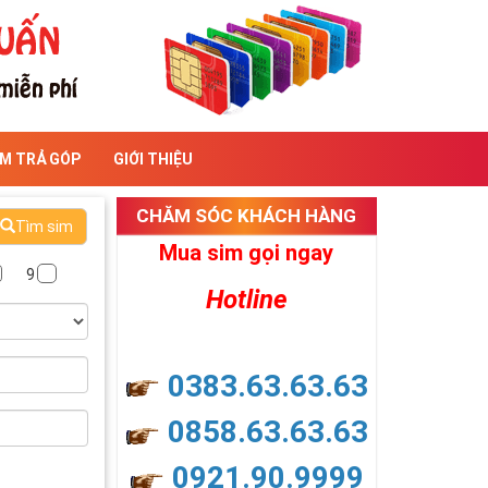
IM TRẢ GÓP
GIỚI THIỆU
CHĂM SÓC KHÁCH HÀNG
Tìm sim
Mua sim gọi ngay
9
Hotline
0383.63.63.63
0858.63.63.63
0921.90.9999