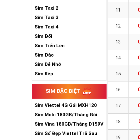
Sim Taxi 2
11
Sim Taxi 3
12
Sim Taxi 4
Sim Đối
13
Sim Tiến Lên
Sim Đảo
14
Sim Dễ Nhớ
Sim Kép
15
16
SIM ĐẶC BIỆT
Sim Viettel 4G Gói MXH120
17
Siêu Rẻ
Sim Mobi 180GB/Tháng Gói
TK159
18
Sim Vina 180GB/Tháng D159V
Sim Số Đẹp Viettel Trả Sau
19