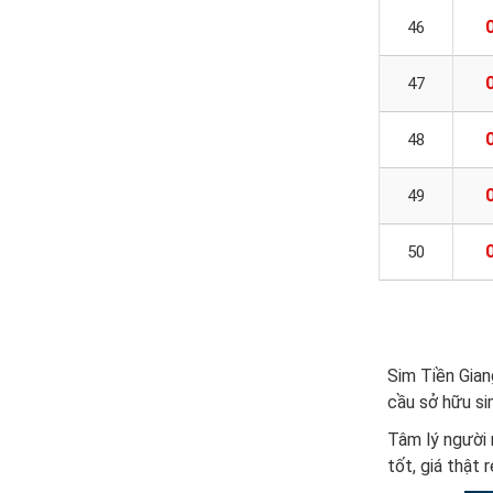
46
47
48
49
50
Sim Tiền Gian
cầu sở hữu si
Tâm lý người
tốt, giá thật r