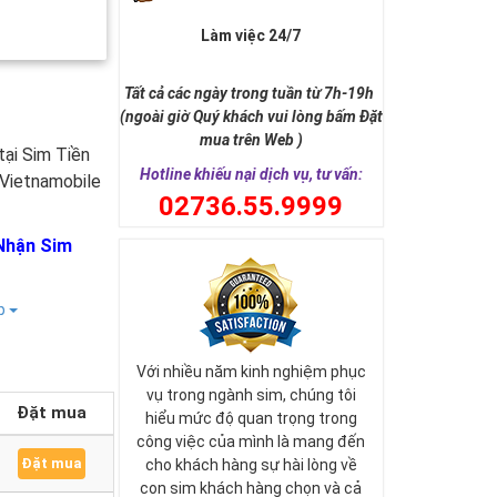
Làm việc 24/7
Tất cả các ngày trong tuần từ 7h-19h
(ngoài giờ Quý khách vui lòng bấm Đặt
mua trên Web )
tại Sim Tiền
Hotline khiếu nại dịch vụ, tư vấn:
 Vietnamobile
0
2736.55.9999
Nhận Sim
ếp
Với nhiều năm kinh nghiệm phục
vụ trong ngành sim, chúng tôi
Đặt mua
hiểu mức độ quan trọng trong
công việc của mình là mang đến
Đặt mua
cho khách hàng sự hài lòng về
con sim khách hàng chọn và cả