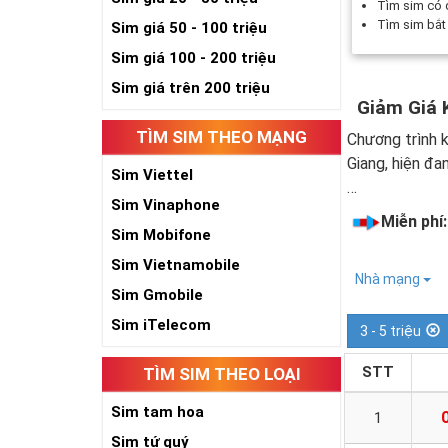
Tìm sim có
Tìm sim bắ
Sim giá 50 - 100 triệu
Sim giá 100 - 200 triệu
Sim giá trên 200 triệu
Giảm Giá 
TÌM SIM THEO MẠNG
Chương trình k
Giang, hiện đa
Sim Viettel
…
Sim Vinaphone
Miễn phí
Sim Mobifone
Sim Vietnamobile
Nhà mạng
Sim Gmobile
Sim iTelecom
3 - 5 triệu
STT
TÌM SIM THEO LOẠI
Sim tam hoa
1
Sim tứ quý