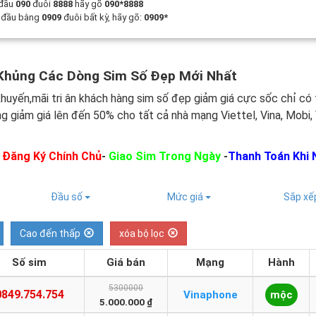
 đầu
090
đuôi
8888
hãy gõ
090*8888
t đầu bằng
0909
đuôi bất kỳ, hãy gõ:
0909*
Khủng Các Dòng Sim Số Đẹp Mới Nhất
huyến,mãi tri ân khách hàng sim số đẹp giảm giá cực sốc chỉ có 
ng giảm giá lên đến 50% cho tất cả nhà mạng Viettel, Vina, Mobi,
:
Đăng Ký Chính Chủ
-
Giao Sim Trong Ngày
-
Thanh Toán Khi 
Đầu số
Mức giá
Sắp x
Cao đến thấp
xóa bộ lọc
Số sim
Giá bán
Mạng
Hành
5300000
0849.754.754
Vinaphone
mộc
5.000.000 ₫