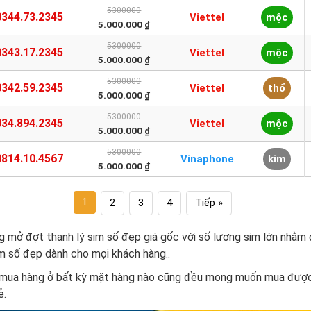
5300000
0344.73.2345
Viettel
mộc
5.000.000 ₫
5300000
0343.17.2345
Viettel
mộc
5.000.000 ₫
5300000
0342.59.2345
Viettel
thổ
5.000.000 ₫
5300000
034.894.2345
Viettel
mộc
5.000.000 ₫
5300000
0814.10.4567
Vinaphone
kim
5.000.000 ₫
1
2
3
4
Tiếp »
g mở đợt thanh lý sim số đẹp giá gốc với số lượng sim lớn nhằm
m số đẹp dành cho mọi khách hàng..
 mua hàng ở bất kỳ mặt hàng nào cũng đều mong muốn mua được
ẻ.