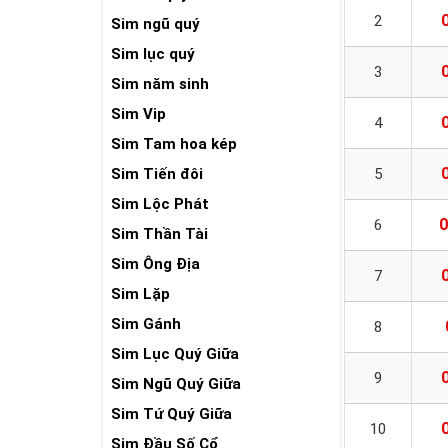
2
Sim ngũ quý
Sim lục quý
3
Sim năm sinh
Sim Vip
4
Sim Tam hoa kép
Sim Tiến đôi
5
Sim Lộc Phát
0
6
Sim Thần Tài
Sim Ông Địa
7
Sim Lặp
Sim Gánh
8
Sim Lục Quý Giữa
9
Sim Ngũ Quý Giữa
Sim Tứ Quý Giữa
10
Sim Đầu Số Cổ