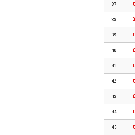
37
0
38
39
40
41
42
43
44
45