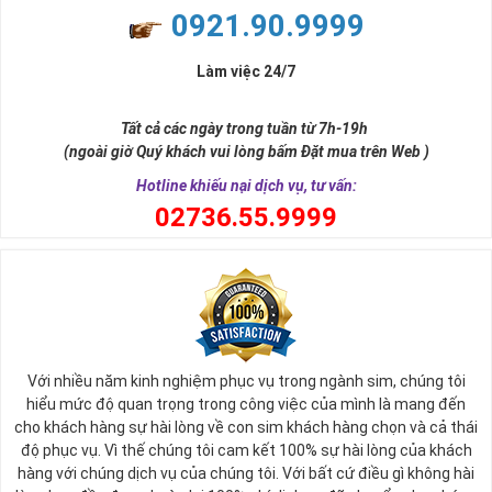
0921.90.9999
Săn Sim Số Đẹp Giảm Giá Tại
Sao Không?
Làm việc 24/7
Nhằm tri ân khách hàng hiện tại chúng tôi đang giảm giá sim
Tất cả các ngày trong tuần từ 7h-19h
một số mặt hàng
sim số đẹp
giá cực rẻ. Nếu bạn là người
(ngoài giờ Quý khách vui lòng bấm Đặt mua trên Web )
đang có nhu cầu mua sim số đẹp và muốn một mức giá tối
Hotline khiếu nại dịch vụ, tư vấn:
ưu hãy điểm qua danh sách sim giảm giá trước.
0
2736.55.9999
Mỗi đại lý bán sim đều thường có mục sim giảm giá, sim số
đẹp giá rẻ tại đây chứa hàng ngàn sim số đẹp khác nhau,
những sim số đang mỏi mòn đợi chủ và vì một lý do nào đó,
duyên chưa tới nên vẫn chưa tìm thấy chủ nhân đích thực.
Bạn có thể tùy vào tình hình tài chính mà có thể sắp xếp xem
giá trị của sim từ cao đến thấp để dễ bề chọn lựa.
Với nhiều năm kinh nghiệm phục vụ trong ngành sim, chúng tôi
Thông thường sim giảm giá, sim số đẹp giá rẻ có mức 
hiểu mức độ quan trọng trong công việc của mình là mang đến
SALE OFF
có thể vào khoảng 30 - 50% giá trị so với thông 
cho khách hàng sự hài lòng về con sim khách hàng chọn và cả thái
thường. 
độ phục vụ. Vì thế chúng tôi cam kết 100% sự hài lòng của khách
hàng với chúng dịch vụ của chúng tôi. Với bất cứ điều gì không hài
Các đại lý sim số khi đã gom vào quá nhiều sim mà tình 