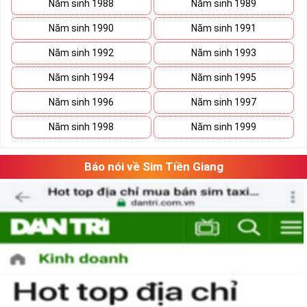
Năm sinh 1988
Năm sinh 1989
Năm sinh 1990
Năm sinh 1991
Năm sinh 1992
Năm sinh 1993
Năm sinh 1994
Năm sinh 1995
Năm sinh 1996
Năm sinh 1997
Xã Kho Sim Số Đẹp Giá rẻ
Năm sinh 1998
Năm sinh 1999
Có thể bạn sẽ tiết kiệm được ngân sách khá lớn nếu vô tình 
bắt gặp một sim số đẹp giá rẻ trong mơ. 
Báo nói về Sim Tiền Giang
Hãy lưu giữ nó lại và tiếp tục ngắm nghía danh sách sim số 
đẹp khác. Khi đã có cái nhìn tổng quan và lựa chọn được 
vài dãy số ưng ý, việc tiếp theo của bạn là cân đo đong đếm 
xem sim nào là phù hợp với cá nhân mình nhất. 
Việc này sẽ tốn không ít thời gian, nhưng nếu đã chấp nhận 
bỏ ra một số tiền lớn thì việc cân nhắc lâu cũng là điều dễ 
hiểu.
Tham khảo ngay
:
Danh Sách Sim Số Đẹp VIettel