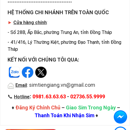
-------------------------------------
HỆ THỐNG CHI NHÁNH TRÊN TOÀN QUỐC
►
Cửa hàng chính
:
-
Số 28B, Ấp Bắc, phường Trung An, tỉnh Đồng Tháp
-
41/416, Lý Thường Kiệt, phường Đạo Thạnh, tỉnh Đồng
Tháp
KẾT NỐI VỚI CHÚNG TÔI QUA:
Địa Chỉ Mua Bán Sim Số Đẹp Uy Tín
simtiengiang.vn@gmail.com
Email
:
Trên đây là những chia sẻ chi tiết về dòng sim số đẹp giá rẻ 
đang được giảm giá rất nhiều khách hàng tin tưởng lựa 
:
📞
0981.63.63.63
-
02736.55.9999
Hotline
chọn trên thị trường sim số hiện nay. 
♦
Đăng Ký Chính Chủ
–
Giao Sim Trong Ngày
–
Hy vọng với những thông tin được cung cấp trong bài viết 
Thanh Toán Khi Nhận Sim
♦
này sẽ giúp bạn hiểu rõ ý nghĩa và các bước đặt mua sim số 
tại Sim Tiền Giang nhanh chóng nhất.