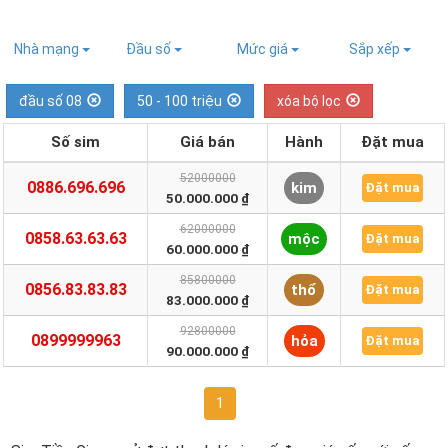
Nhà mạng
Đầu số
Mức giá
Sắp xếp
đầu số 08
50 - 100 triệu
xóa bộ lọc
Số sim
Giá bán
Hành
Đặt mua
52000000
0886.696.696
kim
Đặt mua
50.000.000 ₫
62000000
0858.63.63.63
mộc
Đặt mua
60.000.000 ₫
85800000
0856.83.83.83
thổ
Đặt mua
83.000.000 ₫
92800000
0899999963
hỏa
Đặt mua
90.000.000 ₫
1