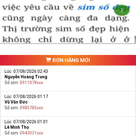
lãi, 
Chính vì thế tại sao chúng ta lại không săn lùng sim giảm 
giá sim số đẹp giá rẻ này để đầu tư sinh lãi thỏa sức niềm 
đam mê sim số đẹp
.
Cách đây nhiều năm về trước khi dịch vụ mua bán trực tuyến
chưa phát triển, khách hàng muốn mua một sim số đẹp phải
đi ra một cửa hàng, đại lý nào đó để ngồi “mò mẫm” chọn sim
trong một list.
ĐƠN HÀNG MỚI
Lúc: 07/08/2026 02:43
Nguyễn Hoàng Trung
Số sim:
0911078xxx
Lúc: 07/08/2026 01:17
Vũ Văn Đức
Số sim:
0985785xxx
Lúc: 07/08/2026 01:01
Lê Minh Thọ
Số sim:
0943031xxx