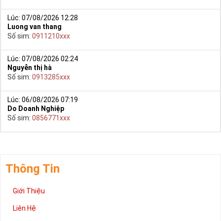
Lúc: 07/08/2026 12:28
Luong van thang
Số sim:
0911210xxx
Lúc: 07/08/2026 02:24
Nguyễn thị hà
Số sim:
0913285xxx
Sim Số Đẹp Giá Giá Sốc
Việc này đem lại sự mệt mỏi, phiền toái, mất thời gian, có khi
Lúc: 06/08/2026 07:19
không chọn được sim giảm giá mình thích như: sim năm sinh,
Do Doanh Nghiệp
tứ quý, sim tam hoa, số kép….
Số sim:
0856771xxx
Bởi vì sim số đẹp nằm ở nhiều kho, đại lý nên không có sự so
sánh trực quan về độ đẹp và giá cả.
Tham khảo ngay:
Phỏng Vấn Của HTV9 Với Sim
Tiền Giang
Thông Tin
Hướng Dẫn Mua Sim Giá Rẻ Tại
Giới Thiệu
Simtiengiang.vn.
Liên Hệ