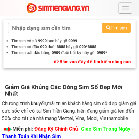
#
Tìm sim
Tìm sim có số
9999
bạn hãy gõ
9999
Tìm sim có đầu
090
đuôi
8888
hãy gõ
090*8888
Tìm sim bắt đầu bằng
0909
đuôi bất kỳ, hãy gõ:
0909*
Bấm vào đây để tìm kiếm nâng cao
Giảm Giá Khủng Các Dòng Sim Số Đẹp Mới
Nhất
Chương trình khuyến,mãi tri ân khách hàng sim số đẹp giảm giá
cực sốc chỉ có tại Sim Tiền Giang, hiện đang giảm giá lên đến
50% cho tất cả nhà mạng Viettel, Vina, Mobi, Vietnamobile …
Miễn phí:
Đăng Ký Chính Chủ
-
Giao Sim Trong Ngày
-
Thanh Toán Khi Nhận Sim