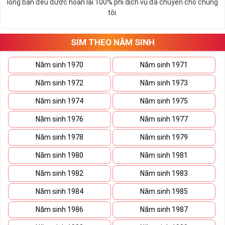
lòng bạn đều được hoàn lại 100% phí dịch vụ đã chuyển cho chúng
hình bán không quá khả quan sẽ thanh lọc bớt kho sim số 
tôi.
của mình, việc mua được sim tốt giá mềm là điều hoàn toàn 
có thể xảy ra.
Hiện nay bất cứ đại lý nào cũng đều có danh sách sim giảm 
SIM THEO NĂM SINH
giá, sim giá rẻ như vậy nên bạn hãy xem qua một lượt danh 
sách này trước khi đi vào những dãy số yêu thích hơn. 
Năm sinh 1970
Năm sinh 1971
Năm sinh 1972
Năm sinh 1973
Năm sinh 1974
Năm sinh 1975
Năm sinh 1976
Năm sinh 1977
Năm sinh 1978
Năm sinh 1979
Năm sinh 1980
Năm sinh 1981
Năm sinh 1982
Năm sinh 1983
Năm sinh 1984
Năm sinh 1985
Năm sinh 1986
Năm sinh 1987