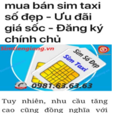
Giá rẻ
Mua Sim Giảm Giá Có Phải Là
Sim Xấu?
Sim giảm giá
, 
Sim số đẹp giá rẻ
 có thể là những sim siêu 
vip nhưng đã lâu chưa tìm được người mua nên có 
SALE 
OFF
 để kích cầu mua sắm. 
Trong mọi cuộc mua bán, người nhanh tay là người chiến 
thắng. Sim số đẹp đôi khi cũng như vật giá leo thang ngày 
hôm nay giá thấp nhưng ngày mai có thể tăng phi mã, số 
tiền bạn dự định bỏ ra có thể nhanh chóng vượt khung trần.
Bạn cũng sẽ không có nhiều thời gian để do dự, bởi kho 
sim giảm giá sẽ ngày càng cạn kiệt và đến khi đó dù sim số 
xấu nhưng giá bán cao cũng là điều hết sức bình thường.
Đôi khi có một số khách hàng chuyên đi săn lùng những 
loại sim giảm giá, sim số đẹp giá rẻ này về bán lại cho 
những người không tìm được loại sim giảm giá này để có 