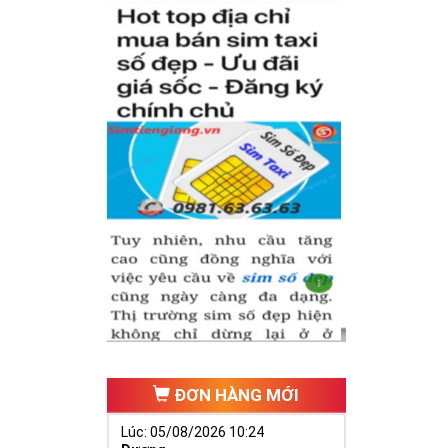
?
sim số đẹp
c giá tối ưu
 chứa hàng
o nào đó,
từ cao đến
khoảng 30 - 
khả quan sẽ 
àn toàn có 
hư vậy nên 
ĐƠN HÀNG MỚI
thích hơn. 
Lúc: 05/08/2026 10:24