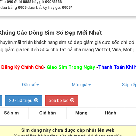
 đầu
090
đuôi
8888
hãy gõ
090*8888
t đầu bằng
0909
đuôi bất kỳ, hãy gõ:
0909*
Khủng Các Dòng Sim Số Đẹp Mới Nhất
huyến,mãi tri ân khách hàng sim số đẹp giảm giá cực sốc chỉ có 
ng giảm giá lên đến 50% cho tất cả nhà mạng Viettel, Vina, Mobi,
:
Đăng Ký Chính Chủ
-
Giao Sim Trong Ngày
-
Thanh Toán Khi 
Đầu số
Mức giá
Sắp x
20 - 50 triệu
xóa bộ lọc
Số sim
Giá bán
Mạng
Hành
Sim dạng
này chưa được cập nhật lên web