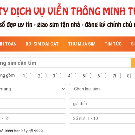
NH TOÁN
BÓI SIM ĐẠI CÁT
THU MUA SIM
TIN TỨC
S
ông gồm:
1
2
3
4
5
6
7
8
 số
9999
bạn hãy gõ
9999