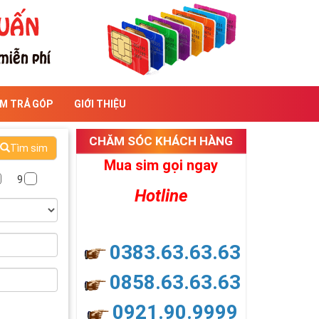
IM TRẢ GÓP
GIỚI THIỆU
CHĂM SÓC KHÁCH HÀNG
Tìm sim
Mua sim gọi ngay
9
Hotline
0383.63.63.63
0858.63.63.63
0921.90.9999