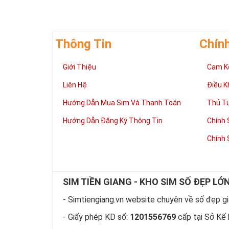
Có thể bạn sẽ
trong mơ. 
Thông Tin
Chín
Hãy lưu giữ n
tổng quan và 
xem sim nào 
Giới Thiệu
Cam K
Việc này sẽ t
Liên Hệ
Điều K
cân nhắc lâu 
Hướng Dẫn Mua Sim Và Thanh Toán
Thủ T
Tham k
Hướng Dẫn Đăng Ký Thông Tin
Chính 
Mua Si
Chính 
Sim giảm gi
được người 
SIM TIỀN GIANG - KHO SIM SỐ ĐẸP LỚ
Trong mọi cuộ
như vật giá l
- Simtiengiang.vn website chuyên về số đẹp giá
bạn dự định 
- Giấy phép KD số:
1201556769
cấp tại Sở Kế 
Bạn cũng sẽ k