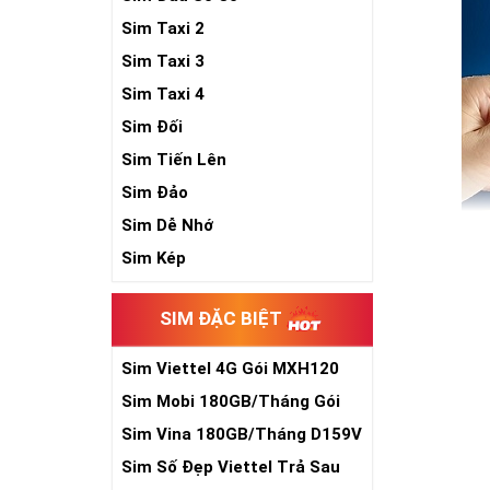
Sim Taxi 2
Sim Taxi 3
Sim Taxi 4
Sim Đối
Sim Tiến Lên
Sim Đảo
Sim Dễ Nhớ
Sim Kép
SIM ĐẶC BIỆT
Chính bởi vậy
cũng là thời 
Sim Viettel 4G Gói MXH120
chăng hơn rất
Siêu Rẻ
Sim Mobi 180GB/Tháng Gói
Sim số đẹp cũ
TK159
Sim Vina 180GB/Tháng D159V
Tham 
Sim Số Đẹp Viettel Trả Sau