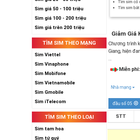
Tìm sim có
Tìm sim bắ
Sim giá 50 - 100 triệu
Sim giá 100 - 200 triệu
Sim giá trên 200 triệu
Giảm Giá 
TÌM SIM THEO MẠNG
Chương trình k
Giang, hiện đa
Sim Viettel
…
Sim Vinaphone
Miễn phí
Sim Mobifone
Sim Vietnamobile
Nhà mạng
Sim Gmobile
Sim iTelecom
đầu số 05
STT
TÌM SIM THEO LOẠI
Sim tam hoa
Sim tứ quý