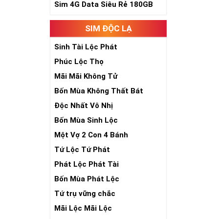
Săn Si
Sim 4G Data Siêu Rẻ 180GB
Nhằm tri ân k
SIM ĐỘC LẠ
giá cực rẻ. N
hãy điểm qua 
Sinh Tài Lộc Phát
Mỗi đại lý bá
Phúc Lộc Thọ
ngàn sim số đ
Mãi Mãi Không Tử
duyên chưa tớ
Bốn Mùa Không Thất Bát
Bạn có thể tù
Độc Nhất Vô Nhị
thấp để dễ bề
Bốn Mùa Sinh Lộc
Thông thường
Một Vợ 2 Con 4 Bánh
50% giá trị s
Tứ Lộc Tứ Phát
Các đại lý si
thanh lọc bớt
Phát Lộc Phát Tài
thể xảy ra.
Bốn Mùa Phát Lộc
Hiện nay bất 
Tứ trụ vững chắc
bạn hãy xem 
Mãi Lộc Mãi Lộc