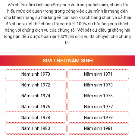
Tất cả các thuê bao trả trước và trả sau của MobiFone
Với nhiều năm kinh nghiệm phục vụ trong ngành sim, chúng tôi
nằm trong danh sách đăng ký hoặc đã được nhận tin
hiểu mức độ quan trọng trong công việc của mình là mang đến
nhắn mời đăng ký từ MobiFone.
cho khách hàng sự hài lòng về con sim khách hàng chọn và cả thái
độ phục vụ. Vì thế chúng tôi cam kết 100% sự hài lòng của khách
Các sim có trung bình chi tiêu dưới mức 159K/tháng
hàng với chúng dịch vụ của chúng tôi. Với bất cứ điều gì không hài
trở lên thường sẽ nhận được tin nhắn mời đăng ký.
lòng bạn đều được hoàn lại 100% phí dịch vụ đã chuyển cho chúng
Các thuê bao trả trước hòa mạng trước ngày sau ngày
tôi.
15/6/2023 có thể đăng ký theo chương trình hòa
mạng mới
SIM THEO NĂM SINH
Thuê bảo chuyển từ mạng khác sang: Các thuê bao
chuyển từ mạng viễn thông khác sang mạng MobiFone
Năm sinh 1970
Năm sinh 1971
có thể sẽ được hưởng ưu đãi và có thể đăng ký gói
TK159
Năm sinh 1972
Năm sinh 1973
Giá cước
:
159.000 đồng
Năm sinh 1974
Năm sinh 1975
Thời hạn sử dụng
:
30 ngày
Năm sinh 1976
Năm sinh 1977
Năm sinh 1978
Năm sinh 1979
Năm sinh 1980
Năm sinh 1981