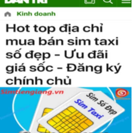
Hướng Dẫn Mua Sim Số Đẹp MobiFone
Tại Sim Tiền Giang
Simtiengiang.vn là đơn vị cung cấp
sim số đẹp Mobifone
gói TK159 sim số đẹp uy tín chất lượng.Chọn mua sim số
đẹp thường mất nhiều thời gian ở khoản lựa số, một số phải
vừa đẹp, vừa tốt về phong thủy thì mới là sim hoàn hảo. Vậy
phải làm sao?