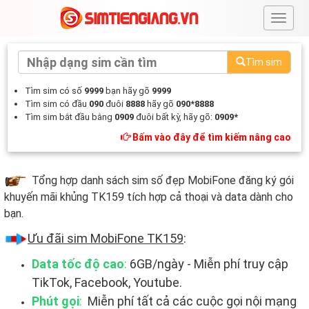
#
Tìm sim
Tìm sim có số
9999
bạn hãy gõ
9999
Tìm sim có đầu
090
đuôi
8888
hãy gõ
090*8888
Tìm sim bắt đầu bằng
0909
đuôi bất kỳ, hãy gõ:
0909*
Bấm vào đây để tìm kiếm nâng cao
Tổng hợp danh sách sim số đẹp MobiFone đăng ký gói
khuyến mãi khủng TK159 tích hợp cả thoại và data dành cho
bạn.
Ưu đãi sim MobiFone TK159
:
Data tốc độ cao
:
6GB/ngày - Miễn phí truy cập
TikTok, Facebook, Youtube.
Phút gọi
:
Miễn phí tất cả các cuộc gọi nội mạng