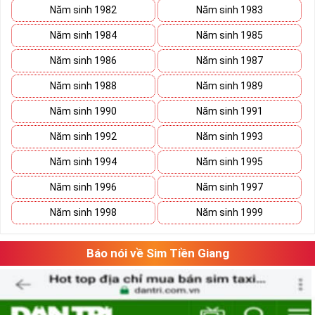
Năm sinh 1982
Năm sinh 1983
Năm sinh 1984
Năm sinh 1985
Năm sinh 1986
Năm sinh 1987
Năm sinh 1988
Năm sinh 1989
Năm sinh 1990
Năm sinh 1991
Năm sinh 1992
Năm sinh 1993
Đăng ký gói TK159 sim Mobifone
Lưu ý khi đăng ký đăng ký gói TK159 sim
Năm sinh 1994
Năm sinh 1995
►
MobiFone
Năm sinh 1996
Năm sinh 1997
Gói cước có tính năng tự động gia hạn sau mỗi chu kỳ.
Năm sinh 1998
Năm sinh 1999
Hết ưu đãi data hệ thống ngừng truy cập.
Gọi nội mạng quá 10 phút, tính cước phí từ phút 10 trở
Báo nói về Sim Tiền Giang
đi.
Hết ưu đãi ngoại mạng, cước phí sẽ tính theo quy định
hiện hành của nhà mạng.