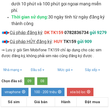
dưới 10 phút và 100 phút gọi ngoại mạng miễn
phí.
Thời gian sử dụng:
30 ngày tính từ ngày đăng ký
thành công
Cú pháp đăng ký
:
DK TK159
0782836734
gửi 9279
Cú pháp HỦY đăng ký
:
HUY
TK159
gửi 909
⇒ Lưu ý: gói Sim Mobifone TK159 chỉ áp dụng cho các sim
được đăng ký, không phải sim nào cũng đăng ký được ​.
Nhà mạng
Đầu số
Mức giá
Sắp xếp
Chọn đầu số:
09
08
vinaphone
100 - 200 triệu
xóa bộ lọc
Số sim
Giá bán
Hành
Đặt mua