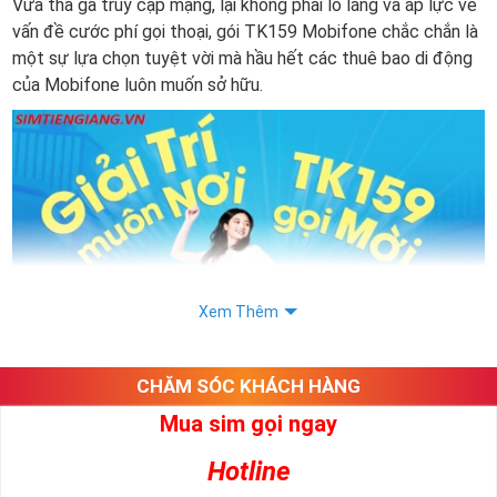
Vừa thả ga truy cập mạng, lại không phải lo lắng và áp lực về
vấn đề cước phí gọi thoại, gói TK159 Mobifone chắc chắn là
một sự lựa chọn tuyệt vời mà hầu hết các thuê bao di động
của Mobifone luôn muốn sở hữu.
Xem Thêm
CHĂM SÓC KHÁCH HÀNG
Mua sim gọi ngay
Gói TK159 là gì? Thông tin về gói TK159 của nhà mạng sim
Mobifone:
Hotline
Gói TK159 của Mobifone là gói cước khuyến mãi mới vừa