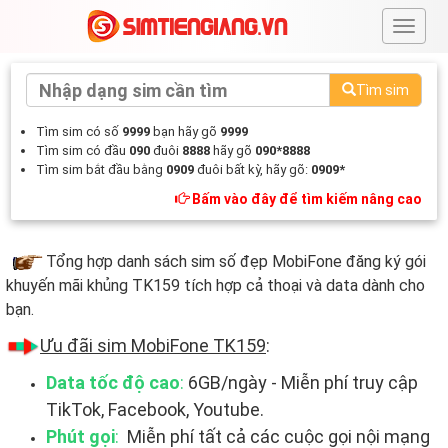
#
Tìm sim
Tìm sim có số
9999
bạn hãy gõ
9999
Tìm sim có đầu
090
đuôi
8888
hãy gõ
090*8888
Tìm sim bắt đầu bằng
0909
đuôi bất kỳ, hãy gõ:
0909*
Bấm vào đây để tìm kiếm nâng cao
Tổng hợp danh sách sim số đẹp MobiFone đăng ký gói
khuyến mãi khủng TK159 tích hợp cả thoại và data dành cho
bạn.
Ưu đãi sim MobiFone TK159
:
Data tốc độ cao
:
6GB/ngày - Miễn phí truy cập
TikTok, Facebook, Youtube.
Phút gọi
:
Miễn phí tất cả các cuộc gọi nội mạng