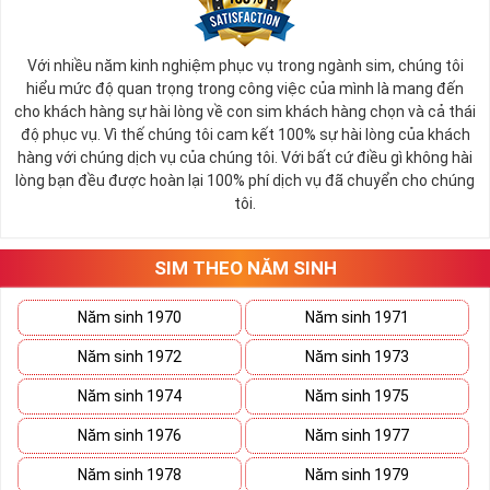
Đối tượng đăng ký
:
Tất cả các thuê bao trả trước và trả sau của MobiFone
Với nhiều năm kinh nghiệm phục vụ trong ngành sim, chúng tôi
nằm trong danh sách đăng ký hoặc đã được nhận tin
hiểu mức độ quan trọng trong công việc của mình là mang đến
nhắn mời đăng ký từ MobiFone.
cho khách hàng sự hài lòng về con sim khách hàng chọn và cả thái
độ phục vụ. Vì thế chúng tôi cam kết 100% sự hài lòng của khách
Các sim có trung bình chi tiêu dưới mức 159K/tháng
hàng với chúng dịch vụ của chúng tôi. Với bất cứ điều gì không hài
trở lên thường sẽ nhận được tin nhắn mời đăng ký.
lòng bạn đều được hoàn lại 100% phí dịch vụ đã chuyển cho chúng
Các thuê bao trả trước hòa mạng trước ngày sau ngày
tôi.
15/6/2023 có thể đăng ký theo chương trình hòa
mạng mới
SIM THEO NĂM SINH
Thuê bảo chuyển từ mạng khác sang: Các thuê bao
chuyển từ mạng viễn thông khác sang mạng MobiFone
Năm sinh 1970
Năm sinh 1971
có thể sẽ được hưởng ưu đãi và có thể đăng ký gói
TK159
Năm sinh 1972
Năm sinh 1973
Giá cước
:
159.000 đồng
Năm sinh 1974
Năm sinh 1975
Thời hạn sử dụng
:
30 ngày
Năm sinh 1976
Năm sinh 1977
Năm sinh 1978
Năm sinh 1979