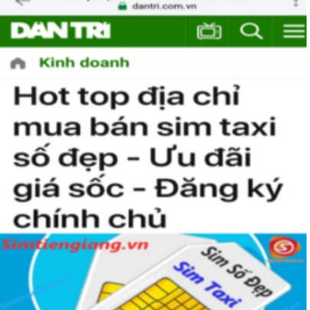
hiện hành của nhà mạng.
Hướng Dẫn Mua Sim Số Đẹp MobiFone
Tại Sim Tiền Giang
Simtiengiang.vn là đơn vị cung cấp
sim số đẹp Mobifone
gói TK159 sim số đẹp uy tín chất lượng.Chọn mua sim số
đẹp thường mất nhiều thời gian ở khoản lựa số, một số phải
vừa đẹp, vừa tốt về phong thủy thì mới là sim hoàn hảo. Vậy
phải làm sao?