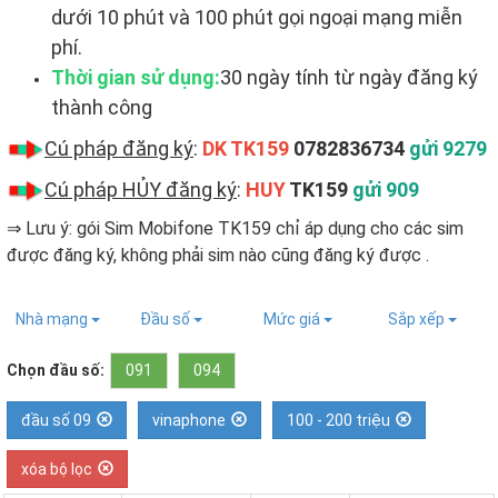
dưới 10 phút và 100 phút gọi ngoại mạng miễn
phí.
Thời gian sử dụng:
30 ngày tính từ ngày đăng ký
thành công
Cú pháp đăng ký
:
DK TK159
0782836734
gửi 9279
Cú pháp HỦY đăng ký
:
HUY
TK159
gửi 909
⇒ Lưu ý: gói Sim Mobifone TK159 chỉ áp dụng cho các sim
được đăng ký, không phải sim nào cũng đăng ký được ​.
Nhà mạng
Đầu số
Mức giá
Sắp xếp
Chọn đầu số:
091
094
đầu số 09
vinaphone
100 - 200 triệu
xóa bộ lọc