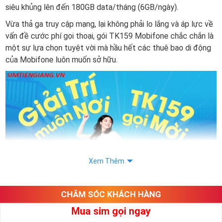
siêu khủng lên đến 180GB data/tháng (6GB/ngày).
Vừa thả ga truy cập mạng, lại không phải lo lắng và áp lực về
vấn đề cước phí gọi thoại, gói TK159 Mobifone chắc chắn là
một sự lựa chọn tuyệt vời mà hầu hết các thuê bao di động
của Mobifone luôn muốn sở hữu.
Xem Thêm
CHĂM SÓC KHÁCH HÀNG
Mua sim gọi ngay
Gói TK159 là gì? Thông tin về gói TK159 của nhà mạng sim