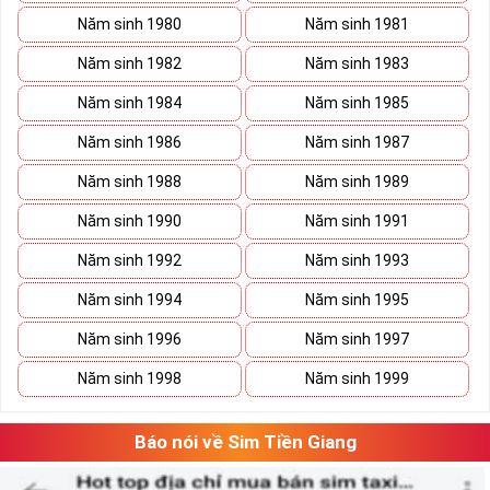
Năm sinh 1980
Năm sinh 1981
Năm sinh 1982
Năm sinh 1983
Năm sinh 1984
Năm sinh 1985
Năm sinh 1986
Năm sinh 1987
Năm sinh 1988
Năm sinh 1989
Năm sinh 1990
Năm sinh 1991
Năm sinh 1992
Năm sinh 1993
Đăng ký gói TK159 sim Mobifone
Lưu ý khi đăng ký đăng ký gói TK159 sim
Năm sinh 1994
Năm sinh 1995
►
MobiFone
Năm sinh 1996
Năm sinh 1997
Gói cước có tính năng tự động gia hạn sau mỗi chu kỳ.
Năm sinh 1998
Năm sinh 1999
Hết ưu đãi data hệ thống ngừng truy cập.
Gọi nội mạng quá 10 phút, tính cước phí từ phút 10 trở
Báo nói về Sim Tiền Giang
đi.
Hết ưu đãi ngoại mạng, cước phí sẽ tính theo quy định