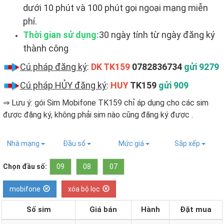
dưới 10 phút và 100 phút gọi ngoại mạng miễn
phí.
Thời gian sử dụng:
30 ngày tính từ ngày đăng ký
thành công
Cú pháp đăng ký
:
DK TK159
0782836734
gửi 9279
Cú pháp HỦY đăng ký
:
HUY
TK159
gửi 909
⇒ Lưu ý: gói Sim Mobifone TK159 chỉ áp dụng cho các sim
được đăng ký, không phải sim nào cũng đăng ký được ​.
Nhà mạng
Đầu số
Mức giá
Sắp xếp
Chọn đầu số:
09
08
07
mobifone
xóa bộ lọc
Số sim
Giá bán
Hành
Đặt mua