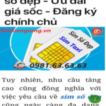
Hướng dẫn mua sim Mobifone gói TK159
tại Simtiengiang.vn nhanh
nhất.
Cách nhanh nhất để chọn mua được sim Mobifone gói
TK159 là bạn vào trang chủ của
Sim Tiền Giang
, chọn mục
“Sim giảm giá “ ở ngay đầu trang chủ. Đây là danh sách sim
được đại lý giảm giá vì một số lý do nên bạn có thể chọn