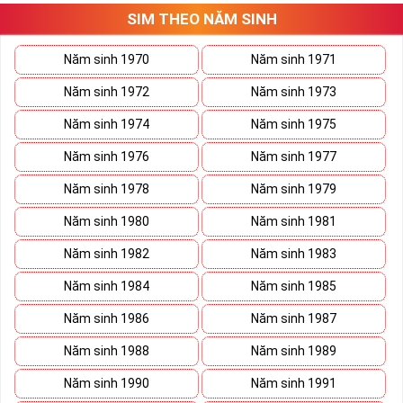
SIM THEO NĂM SINH
Thuê bảo chuyển từ mạng khác sang: Các thuê bao
chuyển từ mạng viễn thông khác sang mạng MobiFone
Năm sinh 1970
Năm sinh 1971
có thể sẽ được hưởng ưu đãi và có thể đăng ký gói
TK159
Năm sinh 1972
Năm sinh 1973
Giá cước
:
159.000 đồng
Năm sinh 1974
Năm sinh 1975
Thời hạn sử dụng
:
30 ngày
Năm sinh 1976
Năm sinh 1977
Năm sinh 1978
Năm sinh 1979
Năm sinh 1980
Năm sinh 1981
Năm sinh 1982
Năm sinh 1983
Năm sinh 1984
Năm sinh 1985
Năm sinh 1986
Năm sinh 1987
Năm sinh 1988
Năm sinh 1989
Năm sinh 1990
Năm sinh 1991