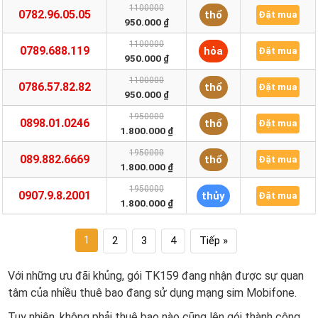
1100000
0782.96.05.05
thổ
Đặt mua
950.000 ₫
1100000
0789.688.119
hỏa
Đặt mua
950.000 ₫
1100000
0786.57.82.82
thổ
Đặt mua
950.000 ₫
1950000
0898.01.0246
thổ
Đặt mua
1.800.000 ₫
1950000
089.882.6669
thổ
Đặt mua
1.800.000 ₫
1950000
0907.9.8.2001
thủy
Đặt mua
1.800.000 ₫
1
2
3
4
Tiếp »
Với những ưu đãi khủng, gói TK159 đang nhận được sự quan
tâm của nhiều thuê bao đang sử dụng mạng sim Mobifone.
Tuy nhiên, không phải thuê bao nào cũng lên gói thành công,