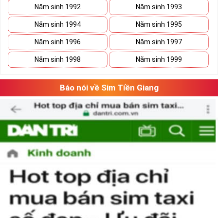
Năm sinh 1992
Năm sinh 1993
Đăng ký gói TK159 sim Mobifone
Lưu ý khi đăng ký đăng ký gói TK159 sim
Năm sinh 1994
Năm sinh 1995
►
MobiFone
Năm sinh 1996
Năm sinh 1997
Gói cước có tính năng tự động gia hạn sau mỗi chu kỳ.
Năm sinh 1998
Năm sinh 1999
Hết ưu đãi data hệ thống ngừng truy cập.
Gọi nội mạng quá 10 phút, tính cước phí từ phút 10 trở
Báo nói về Sim Tiền Giang
đi.
Hết ưu đãi ngoại mạng, cước phí sẽ tính theo quy định
hiện hành của nhà mạng.
Hướng Dẫn Mua Sim Số Đẹp MobiFone
Tại Sim Tiền Giang
Simtiengiang.vn là đơn vị cung cấp
sim số đẹp Mobifone
gói TK159 sim số đẹp uy tín chất lượng.Chọn mua sim số
đẹp thường mất nhiều thời gian ở khoản lựa số, một số phải
vừa đẹp, vừa tốt về phong thủy thì mới là sim hoàn hảo. Vậy
phải làm sao?