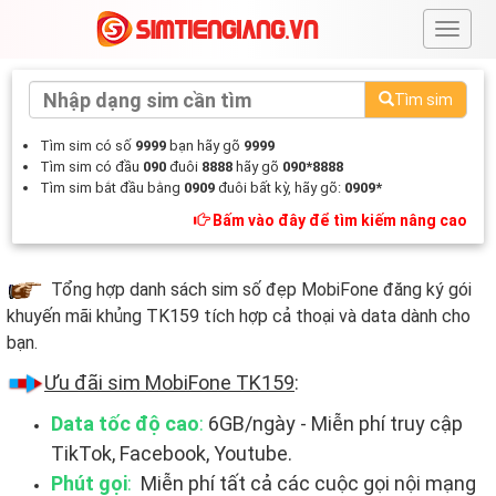
#
Tìm sim
Tìm sim có số
9999
bạn hãy gõ
9999
Tìm sim có đầu
090
đuôi
8888
hãy gõ
090*8888
Tìm sim bắt đầu bằng
0909
đuôi bất kỳ, hãy gõ:
0909*
Bấm vào đây để tìm kiếm nâng cao
Tổng hợp danh sách sim số đẹp MobiFone đăng ký gói
khuyến mãi khủng TK159 tích hợp cả thoại và data dành cho
bạn.
Ưu đãi sim MobiFone TK159
:
Data tốc độ cao
:
6GB/ngày - Miễn phí truy cập
TikTok, Facebook, Youtube.
Phút gọi
:
Miễn phí tất cả các cuộc gọi nội mạng