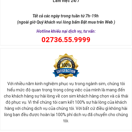
Làm việc 24/7
Đăng Ký Soạn:
DK TK159
0782836734
gửi 9279
Ưu đãi sim MobiFone TK159
:
Tất cả các ngày trong tuần từ 7h-19h
(ngoài giờ Quý khách vui lòng bấm Đặt mua trên Web )
Data tốc độ cao:
6GB/ngày
- Miễn phí truy cập TikTok,
Hotline khiếu nại dịch vụ, tư vấn:
Facebook, Youtube.
0
2736.55.9999
Phút gọi: Miễn phí tất cả các cuộc gọi nội mạng dưới
10 phút và 100 phút gọi ngoại mạng miễn phí.
Thời gian sử dụng:30 ngày tính từ ngày đăng ký thành
công
Đối tượng đăng ký
:
Tất cả các thuê bao trả trước và trả sau của MobiFone
Với nhiều năm kinh nghiệm phục vụ trong ngành sim, chúng tôi
nằm trong danh sách đăng ký hoặc đã được nhận tin
hiểu mức độ quan trọng trong công việc của mình là mang đến
nhắn mời đăng ký từ MobiFone.
cho khách hàng sự hài lòng về con sim khách hàng chọn và cả thái
độ phục vụ. Vì thế chúng tôi cam kết 100% sự hài lòng của khách
Các sim có trung bình chi tiêu dưới mức 159K/tháng
hàng với chúng dịch vụ của chúng tôi. Với bất cứ điều gì không hài
trở lên thường sẽ nhận được tin nhắn mời đăng ký.
lòng bạn đều được hoàn lại 100% phí dịch vụ đã chuyển cho chúng
Các thuê bao trả trước hòa mạng trước ngày sau ngày
tôi.
15/6/2023 có thể đăng ký theo chương trình hòa
mạng mới