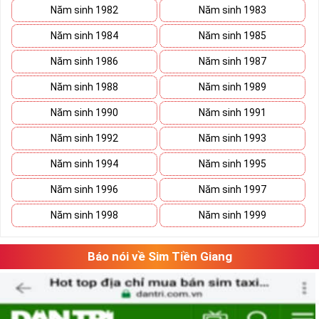
Năm sinh 1982
Năm sinh 1983
Năm sinh 1984
Năm sinh 1985
Năm sinh 1986
Năm sinh 1987
Năm sinh 1988
Năm sinh 1989
Năm sinh 1990
Năm sinh 1991
Năm sinh 1992
Năm sinh 1993
Đăng ký gói TK159 sim Mobifone
Lưu ý khi đăng ký đăng ký gói TK159 sim
Năm sinh 1994
Năm sinh 1995
►
MobiFone
Năm sinh 1996
Năm sinh 1997
Gói cước có tính năng tự động gia hạn sau mỗi chu kỳ.
Năm sinh 1998
Năm sinh 1999
Hết ưu đãi data hệ thống ngừng truy cập.
Gọi nội mạng quá 10 phút, tính cước phí từ phút 10 trở
Báo nói về Sim Tiền Giang
đi.
Hết ưu đãi ngoại mạng, cước phí sẽ tính theo quy định
hiện hành của nhà mạng.