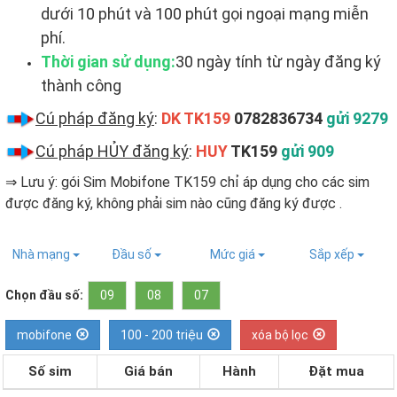
dưới 10 phút và 100 phút gọi ngoại mạng miễn
phí.
Thời gian sử dụng:
30 ngày tính từ ngày đăng ký
thành công
Cú pháp đăng ký
:
DK TK159
0782836734
gửi 9279
Cú pháp HỦY đăng ký
:
HUY
TK159
gửi 909
⇒ Lưu ý: gói Sim Mobifone TK159 chỉ áp dụng cho các sim
được đăng ký, không phải sim nào cũng đăng ký được ​.
Nhà mạng
Đầu số
Mức giá
Sắp xếp
Chọn đầu số:
09
08
07
mobifone
100 - 200 triệu
xóa bộ lọc
Số sim
Giá bán
Hành
Đặt mua