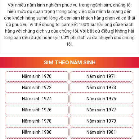
Tất cả các thuê bao trả trước và trả sau của MobiFone
Với nhiều năm kinh nghiệm phục vụ trong ngành sim, chúng tôi
nằm trong danh sách đăng ký hoặc đã được nhận tin
hiểu mức độ quan trọng trong công việc của mình là mang đến
nhắn mời đăng ký từ MobiFone.
cho khách hàng sự hài lòng về con sim khách hàng chọn và cả thái
độ phục vụ. Vì thế chúng tôi cam kết 100% sự hài lòng của khách
Các sim có trung bình chi tiêu dưới mức 159K/tháng
hàng với chúng dịch vụ của chúng tôi. Với bất cứ điều gì không hài
trở lên thường sẽ nhận được tin nhắn mời đăng ký.
lòng bạn đều được hoàn lại 100% phí dịch vụ đã chuyển cho chúng
Các thuê bao trả trước hòa mạng trước ngày sau ngày
tôi.
15/6/2023 có thể đăng ký theo chương trình hòa
mạng mới
SIM THEO NĂM SINH
Thuê bảo chuyển từ mạng khác sang: Các thuê bao
chuyển từ mạng viễn thông khác sang mạng MobiFone
Năm sinh 1970
Năm sinh 1971
có thể sẽ được hưởng ưu đãi và có thể đăng ký gói
TK159
Năm sinh 1972
Năm sinh 1973
Giá cước
:
159.000 đồng
Năm sinh 1974
Năm sinh 1975
Thời hạn sử dụng
:
30 ngày
Năm sinh 1976
Năm sinh 1977
Năm sinh 1978
Năm sinh 1979
Năm sinh 1980
Năm sinh 1981