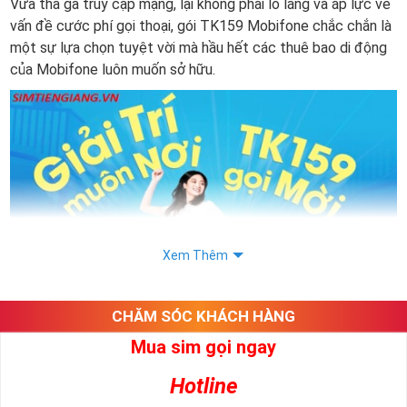
Vừa thả ga truy cập mạng, lại không phải lo lắng và áp lực về
vấn đề cước phí gọi thoại, gói TK159 Mobifone chắc chắn là
một sự lựa chọn tuyệt vời mà hầu hết các thuê bao di động
của Mobifone luôn muốn sở hữu.
Xem Thêm
CHĂM SÓC KHÁCH HÀNG
Mua sim gọi ngay
Gói TK159 là gì? Thông tin về gói TK159 của nhà mạng sim
Mobifone:
Hotline
Gói TK159 của Mobifone là gói cước khuyến mãi mới vừa