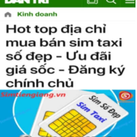
Hướng Dẫn Mua Sim Số Đẹp MobiFone
Tại Sim Tiền Giang
Simtiengiang.vn là đơn vị cung cấp
sim số đẹp Mobifone
gói TK159 sim số đẹp uy tín chất lượng.Chọn mua sim số
đẹp thường mất nhiều thời gian ở khoản lựa số, một số phải
vừa đẹp, vừa tốt về phong thủy thì mới là sim hoàn hảo. Vậy
phải làm sao?