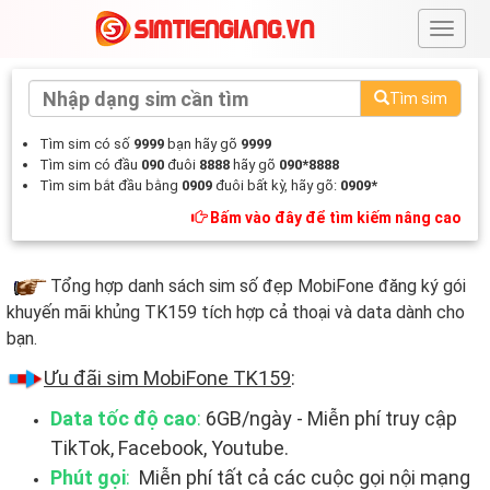
#
Tìm sim
Tìm sim có số
9999
bạn hãy gõ
9999
Tìm sim có đầu
090
đuôi
8888
hãy gõ
090*8888
Tìm sim bắt đầu bằng
0909
đuôi bất kỳ, hãy gõ:
0909*
Bấm vào đây để tìm kiếm nâng cao
Tổng hợp danh sách sim số đẹp MobiFone đăng ký gói
khuyến mãi khủng TK159 tích hợp cả thoại và data dành cho
bạn.
Ưu đãi sim MobiFone TK159
:
Data tốc độ cao
:
6GB/ngày - Miễn phí truy cập
TikTok, Facebook, Youtube.
Phút gọi
:
Miễn phí tất cả các cuộc gọi nội mạng