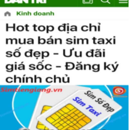
Hướng Dẫn Mua Sim Số Đẹp MobiFone
Tại Sim Tiền Giang
Simtiengiang.vn là đơn vị cung cấp
sim số đẹp Mobifone
gói TK159 sim số đẹp uy tín chất lượng.Chọn mua sim số
đẹp thường mất nhiều thời gian ở khoản lựa số, một số phải
vừa đẹp, vừa tốt về phong thủy thì mới là sim hoàn hảo. Vậy
phải làm sao?