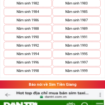
Năm sinh 1982
Năm sinh 1983
Năm sinh 1984
Năm sinh 1985
Năm sinh 1986
Năm sinh 1987
Năm sinh 1988
Năm sinh 1989
Năm sinh 1990
Năm sinh 1991
Năm sinh 1992
Năm sinh 1993
Đăng ký gói TK159 sim Mobifone
Lưu ý khi đăng ký đăng ký gói TK159 sim
Năm sinh 1994
Năm sinh 1995
►
MobiFone
Năm sinh 1996
Năm sinh 1997
Gói cước có tính năng tự động gia hạn sau mỗi chu kỳ.
Năm sinh 1998
Năm sinh 1999
Hết ưu đãi data hệ thống ngừng truy cập.
Gọi nội mạng quá 10 phút, tính cước phí từ phút 10 trở
Báo nói về Sim Tiền Giang
đi.
Hết ưu đãi ngoại mạng, cước phí sẽ tính theo quy định
hiện hành của nhà mạng.