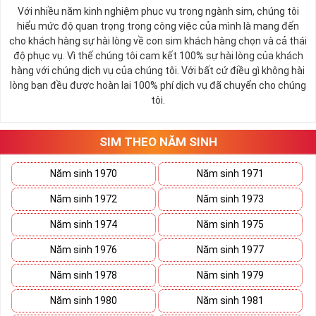
Tất cả các thuê bao trả trước và trả sau của MobiFone
Với nhiều năm kinh nghiệm phục vụ trong ngành sim, chúng tôi
nằm trong danh sách đăng ký hoặc đã được nhận tin
hiểu mức độ quan trọng trong công việc của mình là mang đến
nhắn mời đăng ký từ MobiFone.
cho khách hàng sự hài lòng về con sim khách hàng chọn và cả thái
độ phục vụ. Vì thế chúng tôi cam kết 100% sự hài lòng của khách
Các sim có trung bình chi tiêu dưới mức 159K/tháng
hàng với chúng dịch vụ của chúng tôi. Với bất cứ điều gì không hài
trở lên thường sẽ nhận được tin nhắn mời đăng ký.
lòng bạn đều được hoàn lại 100% phí dịch vụ đã chuyển cho chúng
Các thuê bao trả trước hòa mạng trước ngày sau ngày
tôi.
15/6/2023 có thể đăng ký theo chương trình hòa
mạng mới
SIM THEO NĂM SINH
Thuê bảo chuyển từ mạng khác sang: Các thuê bao
chuyển từ mạng viễn thông khác sang mạng MobiFone
Năm sinh 1970
Năm sinh 1971
có thể sẽ được hưởng ưu đãi và có thể đăng ký gói
TK159
Năm sinh 1972
Năm sinh 1973
Giá cước
:
159.000 đồng
Năm sinh 1974
Năm sinh 1975
Thời hạn sử dụng
:
30 ngày
Năm sinh 1976
Năm sinh 1977
Năm sinh 1978
Năm sinh 1979
Năm sinh 1980
Năm sinh 1981