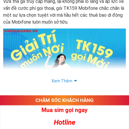
Vừa thả ga truy cập mạng, lại không phải lo lắng và áp lực về
vấn đề cước phí gọi thoại, gói TK159 Mobifone chắc chắn là
một sự lựa chọn tuyệt vời mà hầu hết các thuê bao di động
của Mobifone luôn muốn sở hữu.
Xem Thêm
CHĂM SÓC KHÁCH HÀNG
Mua sim gọi ngay
Gói TK159 là gì? Thông tin về gói TK159 của nhà mạng sim
Mobifone:
Hotline
Gói TK159 của Mobifone là gói cước khuyến mãi mới vừa