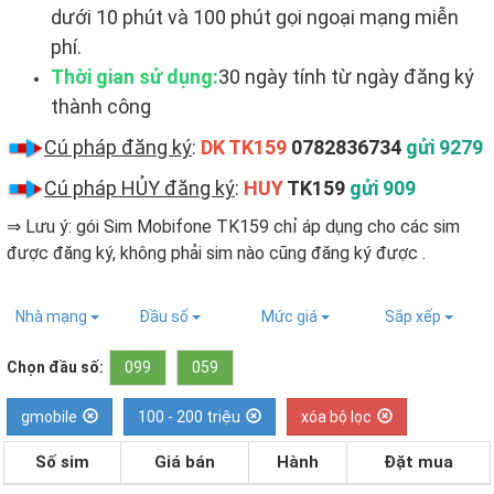
dưới 10 phút và 100 phút gọi ngoại mạng miễn
phí.
Thời gian sử dụng:
30 ngày tính từ ngày đăng ký
thành công
Cú pháp đăng ký
:
DK TK159
0782836734
gửi 9279
Cú pháp HỦY đăng ký
:
HUY
TK159
gửi 909
⇒ Lưu ý: gói Sim Mobifone TK159 chỉ áp dụng cho các sim
được đăng ký, không phải sim nào cũng đăng ký được ​.
Nhà mạng
Đầu số
Mức giá
Sắp xếp
Chọn đầu số:
099
059
gmobile
100 - 200 triệu
xóa bộ lọc
Số sim
Giá bán
Hành
Đặt mua