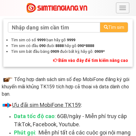
#
Tìm sim
Tìm sim có số
9999
bạn hãy gõ
9999
Tìm sim có đầu
090
đuôi
8888
hãy gõ
090*8888
Tìm sim bắt đầu bằng
0909
đuôi bất kỳ, hãy gõ:
0909*
Bấm vào đây để tìm kiếm nâng cao
Tổng hợp danh sách sim số đẹp MobiFone đăng ký gói
khuyến mãi khủng TK159 tích hợp cả thoại và data dành cho
bạn.
Ưu đãi sim MobiFone TK159
:
Data tốc độ cao
:
6GB/ngày - Miễn phí truy cập
TikTok, Facebook, Youtube.
Phút gọi
:
Miễn phí tất cả các cuộc gọi nội mạng