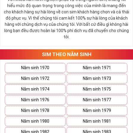
nằm trong danh sách đăng ký hoặc đã được nhận tin
hiểu mức độ quan trọng trong công việc của mình là mang đến
nhắn mời đăng ký từ MobiFone.
cho khách hàng sự hài lòng về con sim khách hàng chọn và cả thái
độ phục vụ. Vì thế chúng tôi cam kết 100% sự hài lòng của khách
Các sim có trung bình chi tiêu dưới mức 159K/tháng
hàng với chúng dịch vụ của chúng tôi. Với bất cứ điều gì không hài
trở lên thường sẽ nhận được tin nhắn mời đăng ký.
lòng bạn đều được hoàn lại 100% phí dịch vụ đã chuyển cho chúng
Các thuê bao trả trước hòa mạng trước ngày sau ngày
tôi.
15/6/2023 có thể đăng ký theo chương trình hòa
mạng mới
SIM THEO NĂM SINH
Thuê bảo chuyển từ mạng khác sang: Các thuê bao
chuyển từ mạng viễn thông khác sang mạng MobiFone
Năm sinh 1970
Năm sinh 1971
có thể sẽ được hưởng ưu đãi và có thể đăng ký gói
TK159
Năm sinh 1972
Năm sinh 1973
Giá cước
:
159.000 đồng
Năm sinh 1974
Năm sinh 1975
Thời hạn sử dụng
:
30 ngày
Năm sinh 1976
Năm sinh 1977
Năm sinh 1978
Năm sinh 1979
Năm sinh 1980
Năm sinh 1981
Năm sinh 1982
Năm sinh 1983