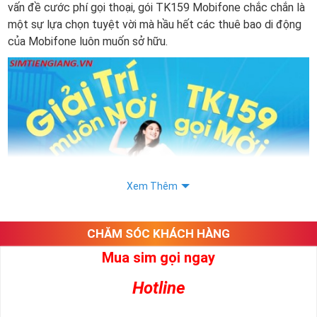
vấn đề cước phí gọi thoại, gói TK159 Mobifone chắc chắn là
một sự lựa chọn tuyệt vời mà hầu hết các thuê bao di động
của Mobifone luôn muốn sở hữu.
Xem Thêm
CHĂM SÓC KHÁCH HÀNG
Mua sim gọi ngay
Gói TK159 là gì? Thông tin về gói TK159 của nhà mạng sim
Mobifone:
Hotline
Gói TK159 của Mobifone là gói cước khuyến mãi mới vừa
được nhà mạng Mobifone triển khai với hy vọng mang đến