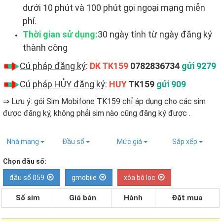
dưới 10 phút và 100 phút gọi ngoại mạng miễn
phí.
Thời gian sử dụng:
30 ngày tính từ ngày đăng ký
thành công
Cú pháp đăng ký
:
DK TK159
0782836734
gửi 9279
Cú pháp HỦY đăng ký
:
HUY
TK159
gửi 909
⇒ Lưu ý: gói Sim Mobifone TK159 chỉ áp dụng cho các sim
được đăng ký, không phải sim nào cũng đăng ký được ​.
Nhà mạng
Đầu số
Mức giá
Sắp xếp
Chọn đầu số:
đầu số 059
gmobile
xóa bộ lọc
Số sim
Giá bán
Hành
Đặt mua