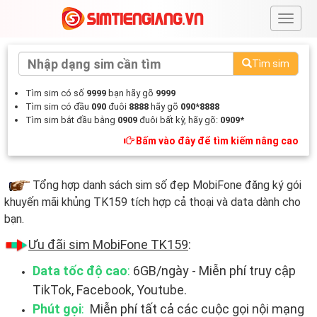
#
Tìm sim
Tìm sim có số
9999
bạn hãy gõ
9999
Tìm sim có đầu
090
đuôi
8888
hãy gõ
090*8888
Tìm sim bắt đầu bằng
0909
đuôi bất kỳ, hãy gõ:
0909*
Bấm vào đây để tìm kiếm nâng cao
Tổng hợp danh sách sim số đẹp MobiFone đăng ký gói
khuyến mãi khủng TK159 tích hợp cả thoại và data dành cho
bạn.
Ưu đãi sim MobiFone TK159
:
Data tốc độ cao
:
6GB/ngày - Miễn phí truy cập
TikTok, Facebook, Youtube.
Phút gọi
:
Miễn phí tất cả các cuộc gọi nội mạng