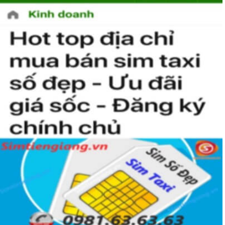
Tại Sim Tiền Giang
Simtiengiang.vn là đơn vị cung cấp
sim số đẹp Mobifone
gói TK159 sim số đẹp uy tín chất lượng.Chọn mua sim số
đẹp thường mất nhiều thời gian ở khoản lựa số, một số phải
vừa đẹp, vừa tốt về phong thủy thì mới là sim hoàn hảo. Vậy
phải làm sao?