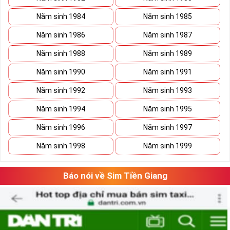
Năm sinh 1984
Năm sinh 1985
Năm sinh 1986
Năm sinh 1987
Năm sinh 1988
Năm sinh 1989
Năm sinh 1990
Năm sinh 1991
Năm sinh 1992
Năm sinh 1993
Đăng ký gói TK159 sim Mobifone
Lưu ý khi đăng ký đăng ký gói TK159 sim
Năm sinh 1994
Năm sinh 1995
►
MobiFone
Năm sinh 1996
Năm sinh 1997
Gói cước có tính năng tự động gia hạn sau mỗi chu kỳ.
Năm sinh 1998
Năm sinh 1999
Hết ưu đãi data hệ thống ngừng truy cập.
Gọi nội mạng quá 10 phút, tính cước phí từ phút 10 trở
Báo nói về Sim Tiền Giang
đi.
Hết ưu đãi ngoại mạng, cước phí sẽ tính theo quy định
hiện hành của nhà mạng.
Hướng Dẫn Mua Sim Số Đẹp MobiFone