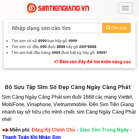
#
Tìm sim
Tìm sim có số
9999
bạn hãy gõ
9999
Tìm sim có đầu
090
đuôi
8888
hãy gõ
090*8888
Tìm sim bắt đầu bằng
0909
đuôi bất kỳ, hãy gõ:
0909*
Bấm vào đây để tìm kiếm nâng cao
Bộ Sưu Tập SIm Số Đẹp Càng Ngày Càng Phát
Sim Càng Ngày Càng Phát sim đuôi 1668 các mạng Viettel, 
MobiFone, Vinaphone, Vietnammobile. Đến Sim Tiền Giang 
nhanh tay sở hữu cho mình chiếc sim Càng Ngày Càng Phát 
nhé!
Miễn phí:
Đăng Ký Chính Chủ
-
Giao Sim Trong Ngày
-
Thanh Toán Khi Nhận Sim