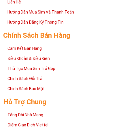
Liên Hệ
Hướng Dẫn Mua Sim Và Thanh Toán
Hướng Dẫn Đăng Ký Thông Tin
Chính Sách Bán Hàng
Cam Kết Bán Hàng
Địa Chỉ Mua Bán Sim Giá Rẻ
Trên đây là những chia sẻ chi tiết về dòng Sim Cang Ngay 
Điều Khoản & Điều Kiện
Cang Phat sim đuôi 1668 đang được rất nhiều khách hàng 
Thủ Tục Mua Sim Trả Góp
tin tưởng lựa chọn trên thị trường sim số hiện nay. 
Chính Sách Đổi Trả
Hy vọng với những thông tin được cung cấp trong bài viết 
này sẽ giúp bạn hiểu rõ ý nghĩa và các bước đặt mua sim số 
Chính Sách Bảo Mật
tại Sim Tiền Giang nhanh chóng nhất
Hỗ Trợ Chung
Tổng Đài Nhà Mạng
Điểm Giao Dịch Viettel