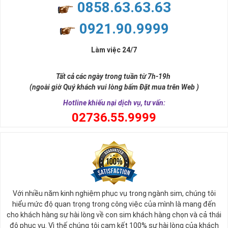
0858.63.63.63
phương diện ý nghĩa từng con số:
0921.90.9999
Số 1: là con số được coi là nguồn khởi đầu của vạn 
vật trên vũ trụ này, một sự khởi đầu may mắn.
Số 6: dân ta coi số 6 là con số Lộc, tài lộc, con số may 
Làm việc 24/7
mắn
Số 8: đây cũng là con số được mọi người yêu thích 
Tất cả các ngày trong tuần từ 7h-19h
coi nó là Phát, phát lộc phát tài.
(ngoài giờ Quý khách vui lòng bấm Đặt mua trên Web )
Chắt lọc ý nghĩa từ những con số trên ta có ý nghĩa Sim 
Hotline khiếu nại dịch vụ, tư vấn:
Càng Ngày Càng Phát sim đuôi 1668 hoàn chỉnh là  Nhất 
0
2736.55.9999
Lộc Lộc Phát, may mắn, tài lộc đến quanh năm. 
Sở hữu con số này bạn sẽ thấy gặp nhiều may mắn hơn, 
công việc thuận lợi, khởi nghiệp suôn sẻ.
 Khi sở hữu Sim Càng Ngày Càng Phát sim đuôi 1668 hoàn 
chỉnh thì bạn sẽ được một bộ " Nhất lộc lộc phát" hay "Càng 
ngày càng phát", chiếc sim sẽ đem lại may mắn, thuận lợi 
Với nhiều năm kinh nghiệm phục vụ trong ngành sim, chúng tôi
trong công việc cũng như trong cuộc sống cho chủ nhân 
hiểu mức độ quan trọng trong công việc của mình là mang đến
của nó.
cho khách hàng sự hài lòng về con sim khách hàng chọn và cả thái
độ phục vụ. Vì thế chúng tôi cam kết 100% sự hài lòng của khách