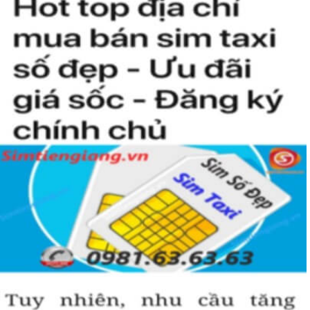
khách hàng. 
Tuy nhiên, không phải cửa hàng nào cũng đảm bảo được 
uy tín và sự chuyên nghiệp trong các dịch vụ mang đến cho 
khách hàng.
Đến với Sim Tiền Giang  khách hàng sẽ không phải lo về 
chất lượng sim. Bởi chúng tôi cam kết đến người dùng 
những số sim uy tín, chất lượng nhất. 
Bên cạnh đó, khách hàng sẽ được đăng ký Sim chính chủ 
miễn phí, được bảo hành sim dài hạn và có cơ hội nhận 
được mức giá ưu đãi hấp dẫn.
Các Bước Đặt Mua Sim Càng Ngày
Càng Phát 1668 Giá Rẻ
Sim Tiền Giang là đơn vị cung cấp Sim Càng Ngày Càng 
Phát sim đuôi 1668, 
sim giá rẻ
 uy tín chất lượng.
Chọn mua sim số đẹp thường mất nhiều thời gian ở khoảng 
lựa số, một số phải vừa đẹp, vừa tốt về phong thủy thì mới 