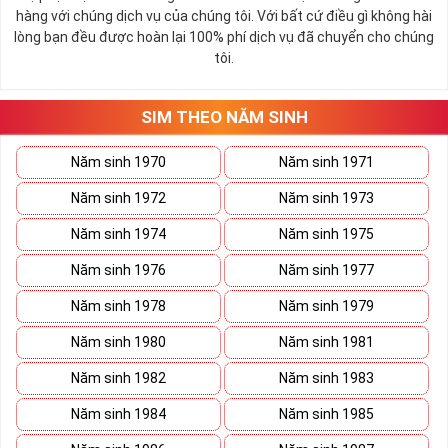
Lưu Ý Khi Mua Sim Số Đẹp
hàng với chúng dịch vụ của chúng tôi. Với bất cứ điều gì không hài
lòng bạn đều được hoàn lại 100% phí dịch vụ đã chuyển cho chúng
Càng Ngày Càng Phát
tôi.
Theo các nhà phong thủy cho thấy ý nghĩa 
sim số đẹp
SIM THEO NĂM SINH
Càng Ngày Càng Phát sim đuôi 1668 chính là con số may 
mắn do đó mà cũng cho biết được số mạng mỗi người là sẽ 
ăn nên làm ra.
Năm sinh 1970
Năm sinh 1971
Do vậy Sim Càng Ngày Càng Phát sim đuôi 1668 là một 
Năm sinh 1972
Năm sinh 1973
sim tốt.
Năm sinh 1974
Năm sinh 1975
Thế nhưng không phải bất kỳ ai sử dụng thì ý nghĩa Sim 
Càng Ngày Càng Phát sim đuôi 1668 cũng sẽ mang lại tài 
Năm sinh 1976
Năm sinh 1977
lộc cho họ, cũng phải phụ thuộc chính tuổi, phong thủy của 
Năm sinh 1978
Năm sinh 1979
họ thích hợp với con số ấy. 
Năm sinh 1980
Năm sinh 1981
Cộng vào đó là mỗi bạn cũng có nhiều cách chọn, suy nghĩ 
khác nhau, vì thế các con số phù hợp với cá nhân cũng 
Năm sinh 1982
Năm sinh 1983
khác, phải chọn thật cẩn thận.
Năm sinh 1984
Năm sinh 1985