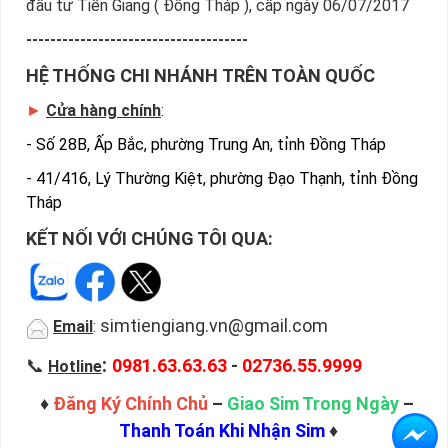
đầu tư Tiền Giang ( Đồng Tháp ), cấp ngày 06/07/2017
-------------------------------------
HỆ THỐNG CHI NHÁNH TRÊN TOÀN QUỐC
►
Cửa hàng chính
:
-
Số 28B, Ấp Bắc, phường Trung An, tỉnh Đồng Tháp
-
41/416, Lý Thường Kiệt, phường Đạo Thạnh, tỉnh Đồng
Tháp
KẾT NỐI VỚI CHÚNG TÔI QUA:
simtiengiang.vn@gmail.com
Email
:
:
📞
0981.63.63.63
-
02736.55.9999
Hotline
♦
Đăng Ký Chính Chủ
–
Giao Sim Trong Ngày
–
Thanh Toán Khi Nhận Sim
♦