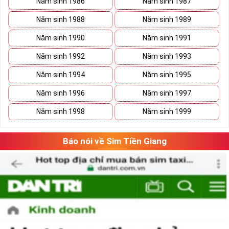
Năm sinh 1986
Năm sinh 1987
Năm sinh 1988
Năm sinh 1989
Năm sinh 1990
Năm sinh 1991
Năm sinh 1992
Năm sinh 1993
Năm sinh 1994
Năm sinh 1995
Năm sinh 1996
Năm sinh 1997
Năm sinh 1998
Năm sinh 1999
Sim Càng Ngày Càng Phát sim đuôi 1668 là một sim tốt.
Sim Càng Ngày Càng Phát sim đuôi 1668 đã có mặt tại Sim 
Tiền Giang là nơi uy tín nhất. Kho Sim Tiền Giang đang triển 
Báo nói về Sim Tiền Giang
khai rất nhiều ưu đãi cho khách hàng thân thiết. 
Bạn có thể thoải mái lựa chọn các loại Sim Cang Ngay 
Cang Phat sim đuôi 1668 đảm bảo giá rẻ nhất. 
Ngoài ra 
chúng tôi còn áp dụng chính sách giao hàng tận nhà cho 
những khách hàng di chuyển.
Hiện nay, trên thị trường có rất nhiều đơn vị chuyên cung 
cấp các dòng 
sim số đẹp
 mang đến lựa chọn đa dạng cho 