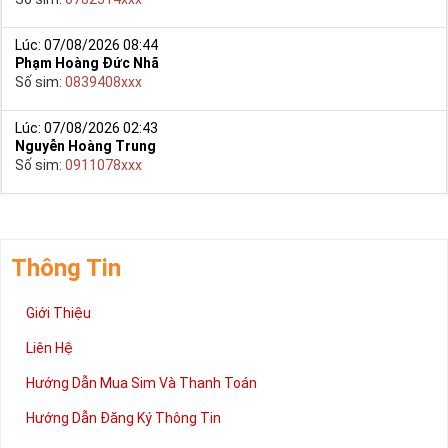
điện và chốt đơn và gửi sim về theo địa chỉ của bạn.
Lúc: 07/08/2026 08:44
Ngoài ra cách đặt sim nhanh nhất là quý khách đã chọn 
Phạm Hoàng Đức Nhã
được Sim Càng Ngày Càng Phát sim đuôi 1668 gọi ngay 
Số sim:
0839408xxx
vào Hotline:0981.63.63.63 để đặt mua sim, hoặc có thể đến 
trực tiếp địa chỉ Cty để nhận sim.
Lúc: 07/08/2026 02:43
Nguyễn Hoàng Trung
Số sim:
0911078xxx
Thông Tin
Giới Thiệu
Liên Hệ
Hướng Dẫn Mua Sim Và Thanh Toán
Hướng Dẫn Đăng Ký Thông Tin