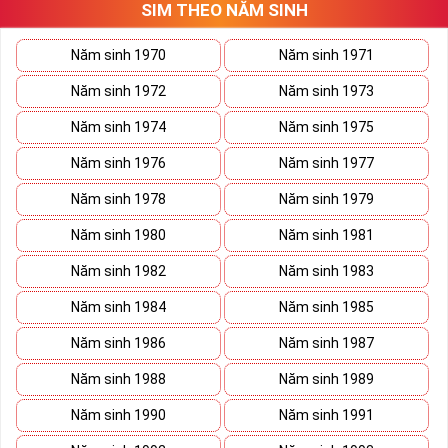
SIM THEO NĂM SINH
Càng Ngày Càng Phát sim đuôi 1668 chính là con số may 
mắn do đó mà cũng cho biết được số mạng mỗi người là sẽ 
ăn nên làm ra.
Năm sinh 1970
Năm sinh 1971
Do vậy Sim Càng Ngày Càng Phát sim đuôi 1668 là một 
Năm sinh 1972
Năm sinh 1973
sim tốt.
Năm sinh 1974
Năm sinh 1975
Thế nhưng không phải bất kỳ ai sử dụng thì ý nghĩa Sim 
Càng Ngày Càng Phát sim đuôi 1668 cũng sẽ mang lại tài 
Năm sinh 1976
Năm sinh 1977
lộc cho họ, cũng phải phụ thuộc chính tuổi, phong thủy của 
Năm sinh 1978
Năm sinh 1979
họ thích hợp với con số ấy. 
Năm sinh 1980
Năm sinh 1981
Cộng vào đó là mỗi bạn cũng có nhiều cách chọn, suy nghĩ 
khác nhau, vì thế các con số phù hợp với cá nhân cũng 
Năm sinh 1982
Năm sinh 1983
khác, phải chọn thật cẩn thận.
Năm sinh 1984
Năm sinh 1985
Năm sinh 1986
Năm sinh 1987
Năm sinh 1988
Năm sinh 1989
Năm sinh 1990
Năm sinh 1991