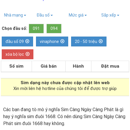
Nhà mạng
Đầu số
Mức giá
Sắp xếp
Chọn đầu số:
091
094
đầu số 09
vinaphone
20 - 50 triệu
xóa bộ lọc
Số sim
Giá bán
Hành
Đặt mua
Sim dạng
này chưa được cập nhật lên web
Xin mời liên hệ hotline của chúng tôi để được trợ giúp
Các bạn đang tò mò ý nghĩa Sim Càng Ngày Càng Phát là gì
hay ý nghĩa sim đuôi 1668. Có nên dùng Sim Càng Ngày Càng
Phát sim đuôi 1668 hay không.