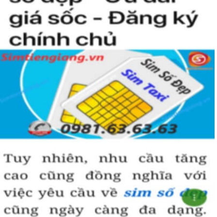
Đến với Sim Tiền Giang  khách hàng sẽ không phải lo về 
chất lượng sim. Bởi chúng tôi cam kết đến người dùng 
những số sim uy tín, chất lượng nhất. 
Bên cạnh đó, khách hàng sẽ được đăng ký Sim chính chủ 
miễn phí, được bảo hành sim dài hạn và có cơ hội nhận 
được mức giá ưu đãi hấp dẫn.
Các Bước Đặt Mua Sim Càng Ngày
Càng Phát 1668 Giá Rẻ
Sim Tiền Giang là đơn vị cung cấp Sim Càng Ngày Càng 
Phát sim đuôi 1668, 
sim giá rẻ
 uy tín chất lượng.
Chọn mua sim số đẹp thường mất nhiều thời gian ở khoảng 
lựa số, một số phải vừa đẹp, vừa tốt về phong thủy thì mới 
là sim hoàn hảo. Vậy phải làm sao?
Cách nhanh nhất để chọn mua được Sim Cang Ngay Cang 
Phat sim đuôi 1668 là bạn vào trang chủ của Sim Tiền 
Giang, chọn mục “Sim giảm giá “ ở ngay đầu trang chủ. 