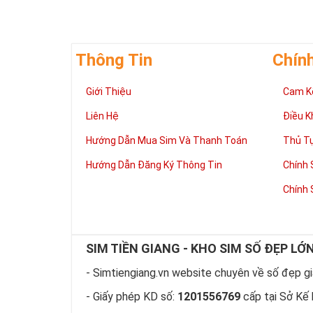
Thông Tin
Chín
Giới Thiệu
Cam K
Liên Hệ
Điều K
Hướng Dẫn Mua Sim Và Thanh Toán
Thủ T
Hướng Dẫn Đăng Ký Thông Tin
Chính 
Chính 
SIM TIỀN GIANG - KHO SIM SỐ ĐẸP LỚ
- Simtiengiang.vn website chuyên về số đẹp giá
- Giấy phép KD số:
1201556769
cấp tại Sở Kế 