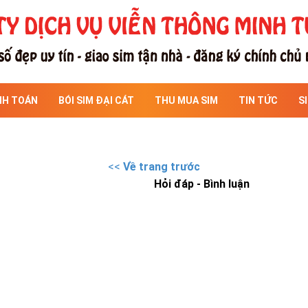
NH TOÁN
BÓI SIM ĐẠI CÁT
THU MUA SIM
TIN TỨC
S
<<
Về trang trước
Hỏi đáp - Bình luận