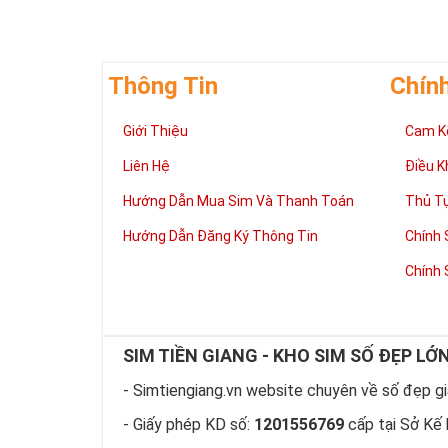
Thông Tin
Chín
Giới Thiệu
Cam K
Liên Hệ
Điều K
Hướng Dẫn Mua Sim Và Thanh Toán
Thủ T
Hướng Dẫn Đăng Ký Thông Tin
Chính 
Chính 
SIM TIỀN GIANG - KHO SIM SỐ ĐẸP LỚ
- Simtiengiang.vn website chuyên về số đẹp giá
- Giấy phép KD số:
1201556769
cấp tại Sở Kế 