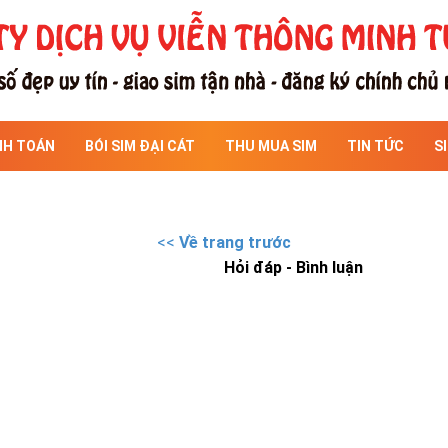
NH TOÁN
BÓI SIM ĐẠI CÁT
THU MUA SIM
TIN TỨC
S
<<
Về trang trước
Hỏi đáp - Bình luận