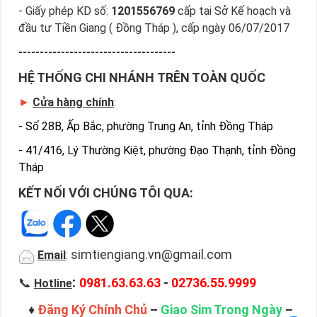
- Giấy phép KD số:
1201556769
cấp tại Sở Kế hoạch và
đầu tư Tiền Giang ( Đồng Tháp ), cấp ngày 06/07/2017
-------------------------------------
HỆ THỐNG CHI NHÁNH TRÊN TOÀN QUỐC
►
Cửa hàng chính
:
-
Số 28B, Ấp Bắc, phường Trung An, tỉnh Đồng Tháp
-
41/416, Lý Thường Kiệt, phường Đạo Thạnh, tỉnh Đồng
Tháp
KẾT NỐI VỚI CHÚNG TÔI QUA:
simtiengiang.vn@gmail.com
Email
:
:
📞
0981.63.63.63
-
02736.55.9999
Hotline
Chọn Sim Tứ Quý Giá Hấp Dẫn
♦
Đăng Ký Chính Chủ
–
Giao Sim Trong Ngày
–
3. Sim Tam Hoa