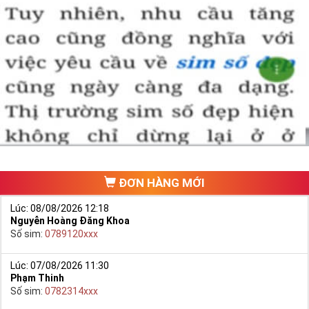
tắc số học phương đông như lục thập tứ quái, ngũ hành sinh
khắc, âm dương tương phối, cửu tinh đồ pháp và hội tụ đầy
đủ những yếu tố để tạo ra một sim số đẹp phong thủy hợp
tuổi hợp mệnh với người dùng.
ĐƠN HÀNG MỚI
Lúc: 08/08/2026 12:18
Nguyễn Hoàng Đăng Khoa
Số sim:
0789120xxx
Lúc: 07/08/2026 11:30
Phạm Thinh
Số sim:
0782314xxx