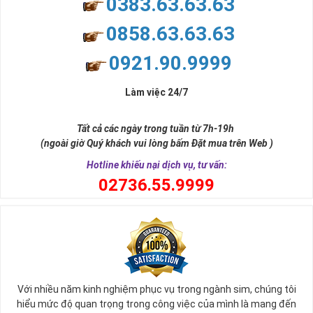
0383.63.63.63
0858.63.63.63
0921.90.9999
Làm việc 24/7
Chọn Mua Sim Số Đẹp Uy Tín Nhất
Tất cả các ngày trong tuần từ 7h-19h
Sim điện thoại ngày nay là một công cụ thiết yếu và là một
(ngoài giờ Quý khách vui lòng bấm Đặt mua trên Web )
phần không thể thiếu trong cuộc sống hàng ngày của mỗi
Hotline khiếu nại dịch vụ, tư vấn:
người. Khi dùng một sim điện thoại đẹp sẽ đem cho bạn sự
0
2736.55.9999
tự tin trong cuộc sống, thành công trong công việc
Bởi nếu bạn sử dụng một số sim gọi điện giao dịch làm ăn,
kinh doanh, nhìn vào số điện thoại của bạn họ sẽ biết bạn là
ai bạn dễ dàng tạo niềm tin và độ tin tưởng cao đồng nghĩa
sẽ nâng cao uy tín và thương hiệu của bạn.
Với người kinh doanh có sim số đẹp sẽ có được nhiều lợi thế
Với nhiều năm kinh nghiệm phục vụ trong ngành sim, chúng tôi
hiểu mức độ quan trọng trong công việc của mình là mang đến
hơn so với đối thủ, nếu bạn đang có nhu cầu mua sim số đẹp