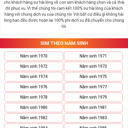
cho khách hàng sự hài lòng về con sim khách hàng chọn và cả thái
để phục vụ mục đích nào đó hãy nhanh tay chọn cho mình
độ phục vụ. Vì thế chúng tôi cam kết 100% sự hài lòng của khách
một số đẹp như ý.
hàng với chúng dịch vụ của chúng tôi. Với bất cứ điều gì không hài
lòng bạn đều được hoàn lại 100% phí dịch vụ đã chuyển cho chúng
Sở hữu và dùng sim số đẹp ít ra cũng phân biệt được bạn là
tôi.
ai? Là đại gia, doanh nhân thành đạt , VIP, hay là giới sành
điệu?
SIM THEO NĂM SINH
Tham khảo thêm:
Bộ Sưu Tập Sim Số Đẹp Đầu Số
09 HOT Nhất
Năm sinh 1970
Năm sinh 1971
Thế Nào Là Sim Giá Rẻ?
Năm sinh 1972
Năm sinh 1973
Mua
sim giá rẻ
hay sim giảm giá không có nghĩa đây là sim
Năm sinh 1974
Năm sinh 1975
xấu, sim số đẹp giá rẻ có thể là những sim siêu vip nhưng đã
Năm sinh 1976
Năm sinh 1977
lâu chưa tìm được người mua nên có sale of 1 chút để kích
cầu mua sắm.
Năm sinh 1978
Năm sinh 1979
Trong mọi cuộc mua bán, người nhanh tay là người chiến
Năm sinh 1980
Năm sinh 1981
thắng sim số đẹp đôi khi cũng như vật giá leo thang ngày
hôm nay giá thấp nhưng ngày mai có thể tăng phi mã số tiền
Năm sinh 1982
Năm sinh 1983
bạn dự định bỏ ra có thể nhanh chóng vượt khung trần.