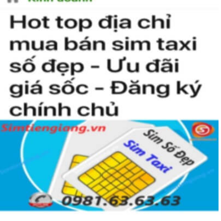
Chọn Mua Sim Số Đẹp Giá Rẻ
Bạn cũng sẽ không có nhiều thời gian để do dự, bởi kho sim
giảm giá sẽ ngày càng cạn kiệt và đến khi đó, dù sim số xấu
nhưng giá bán cao cũng là điều hết sức bình thường.Đôi khi
có một số khách hàng chuyên đi săn lùng những loại sim giảm
giá, sim số đẹp giá rẻ này về bán lại cho những người không
tìm được loại sim giảm giá này để có lãi,
chính vì thế tại sao chúng ta lại không săn lùng sim giảm
giá sim số đẹp giá rẻ này để đầu tư sinh lãi thỏa sức niềm
đam mê sim số đẹp.
Tham khảo thêm:
SỐC Kho Sim Số Đẹp Giá Dưới
500k Siêu Đẹp
Thế Nào Là Sim Phong Thủy?
Sim phong thủy
là số sim được tính toán theo các nguyên