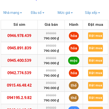
Nhà mạng
Đầu số
Mức giá
Sắp xếp
Số sim
Giá bán
Hành
Đặt mua
890000
0946.978.439
hỏa
Đặt mua
790.000 ₫
890000
0945.891.839
hỏa
Đặt mua
790.000 ₫
890000
0945.400.539
mộc
Đặt mua
790.000 ₫
890000
0942.774.539
hỏa
Đặt mua
790.000 ₫
890000
0915.46.48.42
thổ
Đặt mua
790.000 ₫
890000
094195.2.9.82
thổ
Đặt mua
790.000 ₫
890000