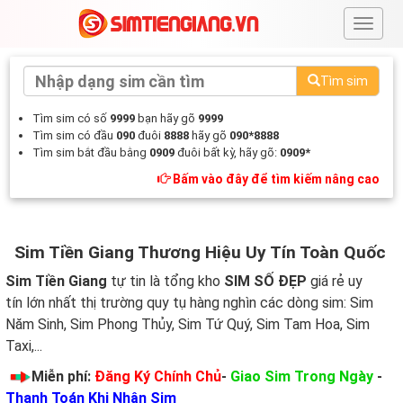
#
Tìm sim
Tìm sim có số
9999
bạn hãy gõ
9999
Tìm sim có đầu
090
đuôi
8888
hãy gõ
090*8888
Tìm sim bắt đầu bằng
0909
đuôi bất kỳ, hãy gõ:
0909*
Bấm vào đây để tìm kiếm nâng cao
Sim Tiền Giang Thương Hiệu Uy Tín Toàn Quốc
Sim Tiền Giang
tự tin là tổng kho
SIM SỐ ĐẸP
giá rẻ uy
tín lớn nhất thị trường quy tụ hàng nghìn các dòng sim: Sim
Năm Sinh, Sim Phong Thủy, Sim Tứ Quý, Sim Tam Hoa, Sim
Taxi,...
Miễn phí:
Đăng Ký Chính Chủ
-
Giao Sim Trong Ngày
-
Thanh Toán Khi Nhận Sim