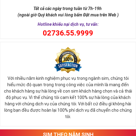
Tất cả các ngày trong tuần từ 7h-19h
Sim điện thoại ngày nay là một công cụ thiết yếu và là một
(ngoài giờ Quý khách vui lòng bấm Đặt mua trên Web )
phần không thể thiếu trong cuộc sống hàng ngày của mỗi
Hotline khiếu nại dịch vụ, tư vấn:
người. Khi dùng một sim điện thoại đẹp sẽ đem cho bạn sự
0
2736.55.9999
tự tin trong cuộc sống, thành công trong công việc
Bởi nếu bạn sử dụng một số sim gọi điện giao dịch làm ăn,
kinh doanh, nhìn vào số điện thoại của bạn họ sẽ biết bạn là
ai bạn dễ dàng tạo niềm tin và độ tin tưởng cao đồng nghĩa
sẽ nâng cao uy tín và thương hiệu của bạn.
Với người kinh doanh có sim số đẹp sẽ có được nhiều lợi thế
Với nhiều năm kinh nghiệm phục vụ trong ngành sim, chúng tôi
hiểu mức độ quan trọng trong công việc của mình là mang đến
hơn so với đối thủ, nếu bạn đang có nhu cầu mua sim số đẹp
cho khách hàng sự hài lòng về con sim khách hàng chọn và cả thái
để phục vụ mục đích nào đó hãy nhanh tay chọn cho mình
độ phục vụ. Vì thế chúng tôi cam kết 100% sự hài lòng của khách
một số đẹp như ý.
hàng với chúng dịch vụ của chúng tôi. Với bất cứ điều gì không hài
lòng bạn đều được hoàn lại 100% phí dịch vụ đã chuyển cho chúng
Sở hữu và dùng sim số đẹp ít ra cũng phân biệt được bạn là
tôi.
ai? Là đại gia, doanh nhân thành đạt , VIP, hay là giới sành
điệu?
SIM THEO NĂM SINH
Tham khảo thêm:
Bộ Sưu Tập Sim Số Đẹp Đầu Số