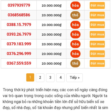
0397939779
hỏa
20.000.000₫
Đặt mua
0368568586
thổ
20.000.000₫
Đặt mua
0388.15.7979
hỏa
20.000.000₫
Đặt mua
0393.26.7979
hỏa
20.000.000₫
Đặt mua
0379.183.999
hỏa
20.000.000₫
Đặt mua
0376.296.999
hỏa
20.000.000₫
Đặt mua
0367.559.559
thổ
20.000.000₫
Đặt mua
1
2
3
4
Tiếp »
Trong thời kỳ phát triển hiện nay, các con số ngày càng đóng
vai trò quan trọng trong cuộc sống của nhiều người. Người ta
không ngại bỏ ra những khoản tiền lớn để sở hữu biển số xe
đẹp, số nhà đẹp, số tài khoản đẹp nhưng phổ biến nhất là sim