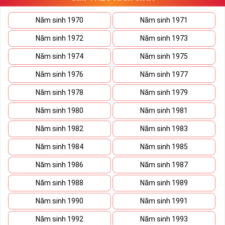
09 HOT Nhất
Năm sinh 1970
Năm sinh 1971
Thế Nào Là Sim Giá Rẻ?
Năm sinh 1972
Năm sinh 1973
Mua
sim giá rẻ
hay sim giảm giá không có nghĩa đây là sim
Năm sinh 1974
Năm sinh 1975
xấu, sim số đẹp giá rẻ có thể là những sim siêu vip nhưng đã
Năm sinh 1976
Năm sinh 1977
lâu chưa tìm được người mua nên có sale of 1 chút để kích
cầu mua sắm.
Năm sinh 1978
Năm sinh 1979
Trong mọi cuộc mua bán, người nhanh tay là người chiến
Năm sinh 1980
Năm sinh 1981
thắng sim số đẹp đôi khi cũng như vật giá leo thang ngày
hôm nay giá thấp nhưng ngày mai có thể tăng phi mã số tiền
Năm sinh 1982
Năm sinh 1983
bạn dự định bỏ ra có thể nhanh chóng vượt khung trần.
Năm sinh 1984
Năm sinh 1985
Năm sinh 1986
Năm sinh 1987
Năm sinh 1988
Năm sinh 1989
Năm sinh 1990
Năm sinh 1991
Năm sinh 1992
Năm sinh 1993