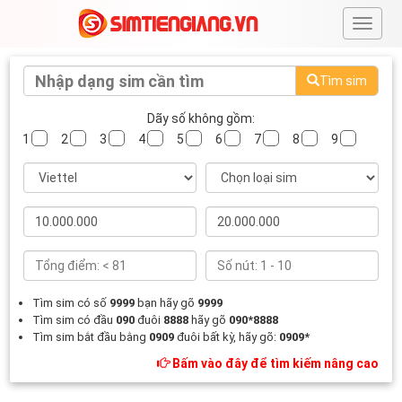
#
Tìm sim
Dãy số không gồm:
1
2
3
4
5
6
7
8
9
Tìm sim có số
9999
bạn hãy gõ
9999
Tìm sim có đầu
090
đuôi
8888
hãy gõ
090*8888
Tìm sim bắt đầu bằng
0909
đuôi bất kỳ, hãy gõ:
0909*
Bấm vào đây để tìm kiếm nâng cao