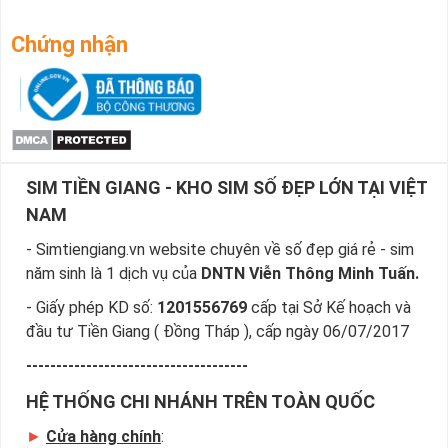
090*66666*).
Chứng nhận
2. Sim Tứ Quý
♦
Sim Tứ Quý
là sim dễ nhớ dễ tạo ấn tượng vói người xung
quanh sim có dãy số trùng liền nhau tạo nên 1 bộ tứ đẹp và
huyền thoại vững chắc như 4 trụ cột linh thiên của vũ trụ, bộ
sim tứ quý đuôi
có 4 dãy số trùng liền nhau ở cuối cùng.
SIM TIỀN GIANG - KHO SIM SỐ ĐẸP LỚN TẠI VIỆT
( VD 097*7777 - 091*9999 - 090*8888 ... ) bộ sim tứ quý
giữa ( VD 097*7777* - 091* 9999* - 090*8888* ...) mỗi bộ
NAM
sim tứ quý đều mang ý nghĩa khác nhau, vy vọng mang đến
- Simtiengiang.vn website chuyên về số đẹp giá rẻ - sim
công danh sự nghiệp vững chắc cho chủ nhân của nó.
năm sinh là 1 dịch vụ của
DNTN Viễn Thông Minh Tuấn.
- Giấy phép KD số:
1201556769
cấp tại Sở Kế hoạch và
đầu tư Tiền Giang ( Đồng Tháp ), cấp ngày 06/07/2017
-------------------------------------
HỆ THỐNG CHI NHÁNH TRÊN TOÀN QUỐC
►
Cửa hàng chính
: