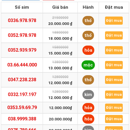
Số sim
Giá bán
Hành
Đặt mua
21500000
0336.978.978
thổ
Đặt mua
20.000.000 ₫
18800000
0352.978.978
thổ
Đặt mua
18.000.000 ₫
15800000
0352.939.979
hỏa
Đặt mua
15.000.000 ₫
13800000
03.66.444.000
mộc
Đặt mua
13.000.000 ₫
12800000
0347.238.238
thổ
Đặt mua
12.000.000 ₫
12800000
0332.197.197
kim
Đặt mua
12.000.000 ₫
0353.59.69.79
hỏa
12.000.000₫
Đặt mua
038.9999.388
hỏa
20.000.000₫
Đặt mua