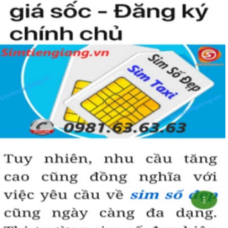
có một số khách hàng chuyên đi săn lùng những loại sim giảm
giá, sim số đẹp giá rẻ này về bán lại cho những người không
tìm được loại sim giảm giá này để có lãi,
chính vì thế tại sao chúng ta lại không săn lùng sim giảm
giá sim số đẹp giá rẻ này để đầu tư sinh lãi thỏa sức niềm
đam mê sim số đẹp.
Tham khảo thêm:
SỐC Kho Sim Số Đẹp Giá Dưới
500k Siêu Đẹp
Thế Nào Là Sim Phong Thủy?
Sim phong thủy
là số sim được tính toán theo các nguyên
tắc số học phương đông như lục thập tứ quái, ngũ hành sinh
khắc, âm dương tương phối, cửu tinh đồ pháp và hội tụ đầy
đủ những yếu tố để tạo ra một sim số đẹp phong thủy hợp
tuổi hợp mệnh với người dùng.