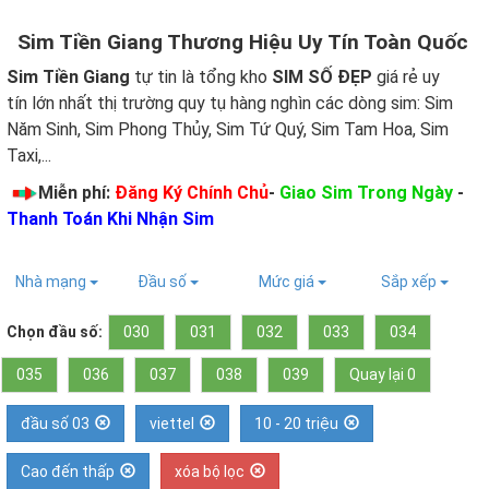
Sim Tiền Giang Thương Hiệu Uy Tín Toàn Quốc
Sim Tiền Giang
tự tin là tổng kho
SIM SỐ ĐẸP
giá rẻ uy
tín lớn nhất thị trường quy tụ hàng nghìn các dòng sim: Sim
Năm Sinh, Sim Phong Thủy, Sim Tứ Quý, Sim Tam Hoa, Sim
Taxi,...
Miễn phí:
Đăng Ký Chính Chủ
-
Giao Sim Trong Ngày
-
Thanh Toán Khi Nhận Sim
Nhà mạng
Đầu số
Mức giá
Sắp xếp
Chọn đầu số:
030
031
032
033
034
035
036
037
038
039
Quay lại 0
đầu số 03
viettel
10 - 20 triệu
Cao đến thấp
xóa bộ lọc