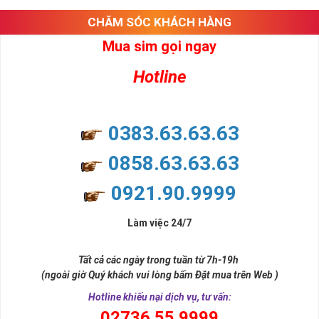
CHĂM SÓC KHÁCH HÀNG
Mua sim gọi ngay
Hotline
0383.63.63.63
0858.63.63.63
0921.90.9999
Làm việc 24/7
Chọn Mua Sim Số Đẹp Uy Tín Nhất
Tất cả các ngày trong tuần từ 7h-19h
Sim điện thoại ngày nay là một công cụ thiết yếu và là một
(ngoài giờ Quý khách vui lòng bấm Đặt mua trên Web )
phần không thể thiếu trong cuộc sống hàng ngày của mỗi
Hotline khiếu nại dịch vụ, tư vấn:
người. Khi dùng một sim điện thoại đẹp sẽ đem cho bạn sự
0
2736.55.9999