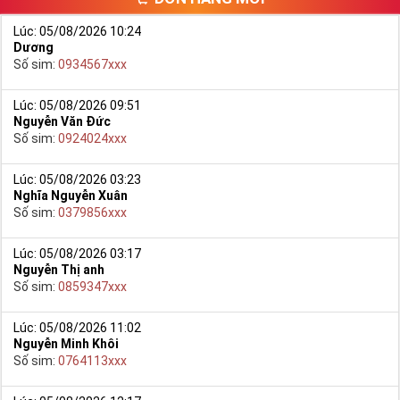
Lúc: 05/08/2026 10:24
Dương
Số sim:
0934567xxx
Lúc: 05/08/2026 09:51
Nguyễn Văn Đức
Số sim:
0924024xxx
Lúc: 05/08/2026 03:23
Nghĩa Nguyễn Xuân
Số sim:
0379856xxx
Lúc: 05/08/2026 03:17
Nguyễn Thị anh
Số sim:
0859347xxx
Chọn Mua Sim Số Đẹp Phong Thủy
Sim phong thủy ngày càng khẳng định được giá trị thiết thực
Lúc: 05/08/2026 11:02
Nguyễn Minh Khôi
mà ý nghĩa sim đem lại. Như vậy giá trị thiết thực ở đây là
Số sim:
0764113xxx
điều gì?
Sở hữu một sim phong thủy đẹp sẽ đem lại cho bạn nhiều