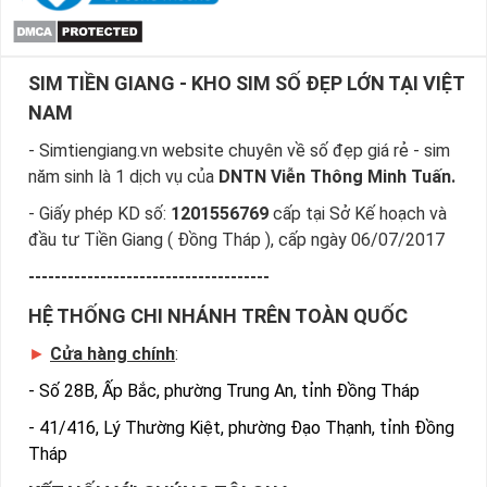
huyền thoại vững chắc như 4 trụ cột linh thiên của vũ trụ, bộ
sim tứ quý đuôi
có 4 dãy số trùng liền nhau ở cuối cùng.
SIM TIỀN GIANG - KHO SIM SỐ ĐẸP LỚN TẠI VIỆT
( VD 097*7777 - 091*9999 - 090*8888 ... ) bộ sim tứ quý
giữa ( VD 097*7777* - 091* 9999* - 090*8888* ...) mỗi bộ
NAM
sim tứ quý đều mang ý nghĩa khác nhau, vy vọng mang đến
- Simtiengiang.vn website chuyên về số đẹp giá rẻ - sim
công danh sự nghiệp vững chắc cho chủ nhân của nó.
năm sinh là 1 dịch vụ của
DNTN Viễn Thông Minh Tuấn.
- Giấy phép KD số:
1201556769
cấp tại Sở Kế hoạch và
đầu tư Tiền Giang ( Đồng Tháp ), cấp ngày 06/07/2017
-------------------------------------
HỆ THỐNG CHI NHÁNH TRÊN TOÀN QUỐC
►
Cửa hàng chính
:
-
Số 28B, Ấp Bắc, phường Trung An, tỉnh Đồng Tháp
-
41/416, Lý Thường Kiệt, phường Đạo Thạnh, tỉnh Đồng
Tháp