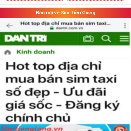
Báo nói về Sim Tiền Giang
Chọn Mua Sim Số Đẹp Giá Rẻ
Bạn cũng sẽ không có nhiều thời gian để do dự, bởi kho sim
giảm giá sẽ ngày càng cạn kiệt và đến khi đó, dù sim số xấu
nhưng giá bán cao cũng là điều hết sức bình thường.Đôi khi
có một số khách hàng chuyên đi săn lùng những loại sim giảm
giá, sim số đẹp giá rẻ này về bán lại cho những người không
tìm được loại sim giảm giá này để có lãi,
chính vì thế tại sao chúng ta lại không săn lùng sim giảm
giá sim số đẹp giá rẻ này để đầu tư sinh lãi thỏa sức niềm