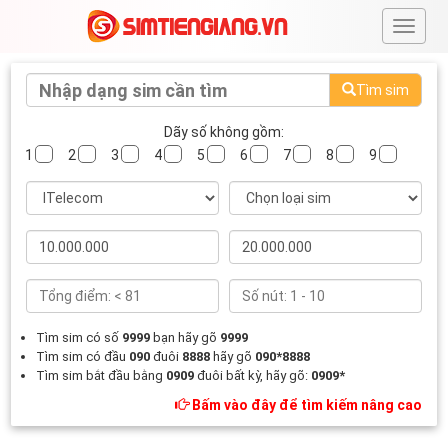
#
Tìm sim
Dãy số không gồm:
1
2
3
4
5
6
7
8
9
Tìm sim có số
9999
bạn hãy gõ
9999
Tìm sim có đầu
090
đuôi
8888
hãy gõ
090*8888
Tìm sim bắt đầu bằng
0909
đuôi bất kỳ, hãy gõ:
0909*
Bấm vào đây để tìm kiếm nâng cao