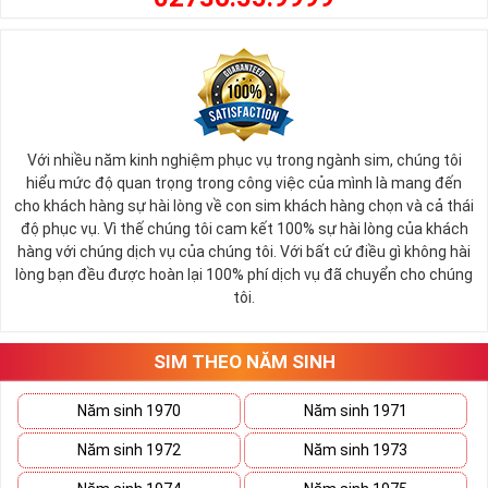
tự tin trong cuộc sống, thành công trong công việc
Bởi nếu bạn sử dụng một số sim gọi điện giao dịch làm ăn,
kinh doanh, nhìn vào số điện thoại của bạn họ sẽ biết bạn là
ai bạn dễ dàng tạo niềm tin và độ tin tưởng cao đồng nghĩa
sẽ nâng cao uy tín và thương hiệu của bạn.
Với người kinh doanh có sim số đẹp sẽ có được nhiều lợi thế
Với nhiều năm kinh nghiệm phục vụ trong ngành sim, chúng tôi
hiểu mức độ quan trọng trong công việc của mình là mang đến
hơn so với đối thủ, nếu bạn đang có nhu cầu mua sim số đẹp
cho khách hàng sự hài lòng về con sim khách hàng chọn và cả thái
để phục vụ mục đích nào đó hãy nhanh tay chọn cho mình
độ phục vụ. Vì thế chúng tôi cam kết 100% sự hài lòng của khách
một số đẹp như ý.
hàng với chúng dịch vụ của chúng tôi. Với bất cứ điều gì không hài
lòng bạn đều được hoàn lại 100% phí dịch vụ đã chuyển cho chúng
Sở hữu và dùng sim số đẹp ít ra cũng phân biệt được bạn là
tôi.
ai? Là đại gia, doanh nhân thành đạt , VIP, hay là giới sành
điệu?
SIM THEO NĂM SINH
Tham khảo thêm:
Bộ Sưu Tập Sim Số Đẹp Đầu Số
09 HOT Nhất
Năm sinh 1970
Năm sinh 1971
Thế Nào Là Sim Giá Rẻ?
Năm sinh 1972
Năm sinh 1973
Mua
sim giá rẻ
hay sim giảm giá không có nghĩa đây là sim