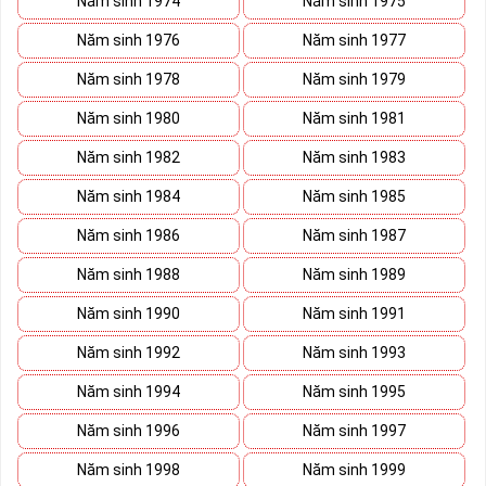
Năm sinh 1974
Năm sinh 1975
xấu, sim số đẹp giá rẻ có thể là những sim siêu vip nhưng đã
Năm sinh 1976
Năm sinh 1977
lâu chưa tìm được người mua nên có sale of 1 chút để kích
cầu mua sắm.
Năm sinh 1978
Năm sinh 1979
Trong mọi cuộc mua bán, người nhanh tay là người chiến
Năm sinh 1980
Năm sinh 1981
thắng sim số đẹp đôi khi cũng như vật giá leo thang ngày
hôm nay giá thấp nhưng ngày mai có thể tăng phi mã số tiền
Năm sinh 1982
Năm sinh 1983
bạn dự định bỏ ra có thể nhanh chóng vượt khung trần.
Năm sinh 1984
Năm sinh 1985
Năm sinh 1986
Năm sinh 1987
Năm sinh 1988
Năm sinh 1989
Năm sinh 1990
Năm sinh 1991
Năm sinh 1992
Năm sinh 1993
Năm sinh 1994
Năm sinh 1995
Năm sinh 1996
Năm sinh 1997
Năm sinh 1998
Năm sinh 1999