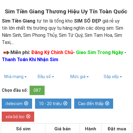
Sim Tiền Giang Thương Hiệu Uy Tín Toàn Quốc
Sim Tiền Giang
tự tin là tổng kho
SIM SỐ ĐẸP
giá rẻ uy
tín lớn nhất thị trường quy tụ hàng nghìn các dòng sim: Sim
Năm Sinh, Sim Phong Thủy, Sim Tứ Quý, Sim Tam Hoa, Sim
Taxi,...
Miễn phí:
Đăng Ký Chính Chủ
-
Giao Sim Trong Ngày
-
Thanh Toán Khi Nhận Sim
Nhà mạng
Đầu số
Mức giá
Sắp xếp
Chọn đầu số:
087
itelecom
10 - 20 triệu
Cao đến thấp
xóa bộ lọc
Số sim
Giá bán
Hành
Đặt mua