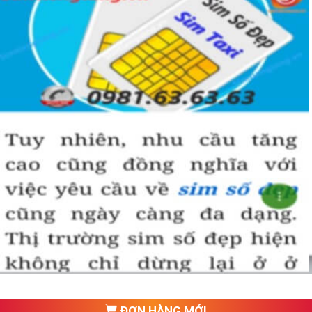
đam mê sim số đẹp.
Tham khảo thêm:
SỐC Kho Sim Số Đẹp Giá Dưới
500k Siêu Đẹp
Thế Nào Là Sim Phong Thủy?
Sim phong thủy
là số sim được tính toán theo các nguyên
tắc số học phương đông như lục thập tứ quái, ngũ hành sinh
khắc, âm dương tương phối, cửu tinh đồ pháp và hội tụ đầy
đủ những yếu tố để tạo ra một sim số đẹp phong thủy hợp
tuổi hợp mệnh với người dùng.
ĐƠN HÀNG MỚI