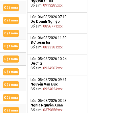
Nguyễn thị hà
Số sim:
0913285xxx
Đặt mua
Lúc: 06/08/2026 07:19
Đặt mua
Do Doanh Nghiệp
Số sim:
0856771xxx
Đặt mua
Lúc: 06/08/2026 11:30
Đới xuân ba
Đặt mua
Số sim:
0833381xxx
Lúc: 05/08/2026 10:24
Đặt mua
Dương
Số sim:
0934567xxx
Đặt mua
Lúc: 05/08/2026 09:51
Nguyễn Văn Đức
Đặt mua
Số sim:
0924024xxx
Đặt mua
Lúc: 05/08/2026 03:23
Nghĩa Nguyễn Xuân
Số sim:
0379856xxx
Đặt mua