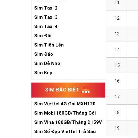
11
Sim Taxi 2
Sim Taxi 3
12
Sim Taxi 4
13
Sim Đối
Sim Tiến Lên
14
Sim Đảo
Sim Dễ Nhớ
15
Sim Kép
16
SIM ĐẶC BIỆT
17
Sim Viettel 4G Gói MXH120
Siêu Rẻ
18
Sim Mobi 180GB/Tháng Gói
TK159
Sim Vina 180GB/Tháng D159V
19
Sim Số Đẹp Viettel Trả Sau