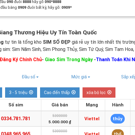
 đầu
090
đuôi
8888
hãy gõ
090*8888
t đầu bằng
0909
đuôi bất kỳ, hãy gõ:
0909*
Giang Thương Hiệu Uy Tín Toàn Quốc
ng
tự tin là tổng kho
SIM SỐ ĐẸP
giá rẻ uy tín lớn nhất thị trườ
 sim: Sim Năm Sinh, Sim Phong Thủy, Sim Tứ Quý, Sim Tam Hoa, S
Đăng Ký Chính Chủ
-
Giao Sim Trong Ngày
-
Thanh Toán Khi 
Đầu số
Mức giá
Sắp x
3 - 5 triệu
Cao đến thấp
xóa bộ lọc
Số sim
Giá bán
Mạng
Hành
5300000
0334.781.781
Viettel
thủy
5.000.000 ₫
5300000
0348.965.965
Viettel
thổ