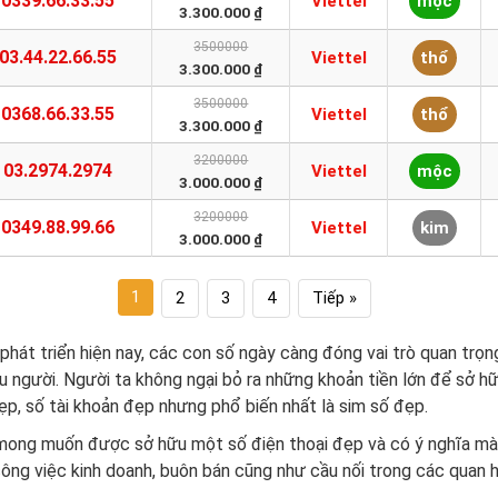
0339.66.33.55
Viettel
mộc
3.300.000 ₫
3500000
03.44.22.66.55
Viettel
thổ
3.300.000 ₫
3500000
0368.66.33.55
Viettel
thổ
3.300.000 ₫
3200000
03.2974.2974
Viettel
mộc
3.000.000 ₫
3200000
0349.88.99.66
Viettel
kim
3.000.000 ₫
1
2
3
4
Tiếp »
 phát triển hiện nay, các con số ngày càng đóng vai trò quan trọ
u người. Người ta không ngại bỏ ra những khoản tiền lớn để sở hữ
ẹp, số tài khoản đẹp nhưng phổ biến nhất là sim số đẹp.
 mong muốn được sở hữu một số điện thoại đẹp và có ý nghĩa mà
ông việc kinh doanh, buôn bán cũng như cầu nối trong các quan h