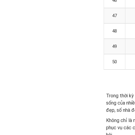
46
47
48
49
50
Trong thời kỳ
sống của nhiề
đẹp, số nhà đ
Không chỉ là
phục vụ các c
hội.