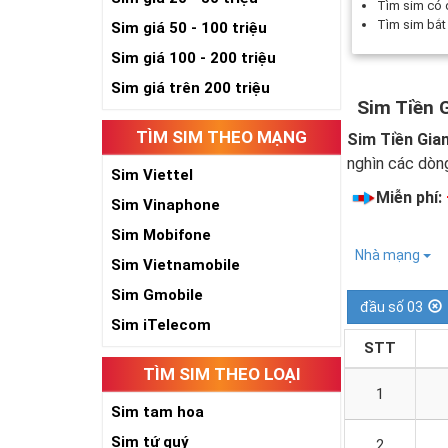
Tìm sim có
Tìm sim bắ
Sim giá 50 - 100 triệu
Sim giá 100 - 200 triệu
Sim giá trên 200 triệu
Sim Tiền 
TÌM SIM THEO MẠNG
Sim Tiền Gia
nghìn các dòng
Sim Viettel
Miễn phí:
Sim Vinaphone
Sim Mobifone
Nhà mạng
Sim Vietnamobile
Sim Gmobile
đầu số 03
Sim iTelecom
STT
TÌM SIM THEO LOẠI
1
Sim tam hoa
Sim tứ quý
2