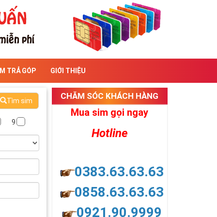
IM TRẢ GÓP
GIỚI THIỆU
CHĂM SÓC KHÁCH HÀNG
Tìm sim
Mua sim gọi ngay
9
Hotline
0383.63.63.63
0858.63.63.63
0921.90.9999