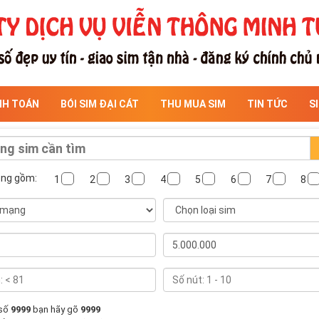
NH TOÁN
BÓI SIM ĐẠI CÁT
THU MUA SIM
TIN TỨC
S
ông gồm:
1
2
3
4
5
6
7
8
 số
9999
bạn hãy gõ
9999