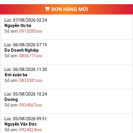
ĐƠN HÀNG MỚI
Lúc: 07/08/2026 02:24
Nguyễn thị hà
Số sim:
0913285xxx
Lúc: 06/08/2026 07:19
Do Doanh Nghiệp
Số sim:
0856771xxx
Lúc: 06/08/2026 11:30
Đới xuân ba
Số sim:
0833381xxx
Lúc: 05/08/2026 10:24
Dương
Số sim:
0934567xxx
Chọn Mua Sim Số Đẹp Phong Thủy
Sim phong thủy ngày càng khẳng định được giá trị thiết thực
Lúc: 05/08/2026 09:51
Nguyễn Văn Đức
mà ý nghĩa sim đem lại. Như vậy giá trị thiết thực ở đây là
Số sim:
0924024xxx
điều gì?