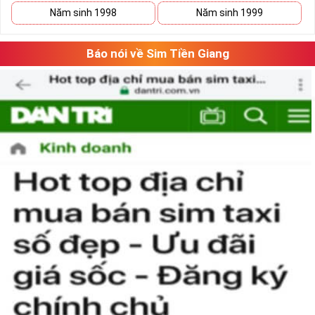
Năm sinh 1998
Năm sinh 1999
Báo nói về Sim Tiền Giang
Chọn Mua Sim Số Đẹp Giá Rẻ
Bạn cũng sẽ không có nhiều thời gian để do dự, bởi kho sim
giảm giá sẽ ngày càng cạn kiệt và đến khi đó, dù sim số xấu
nhưng giá bán cao cũng là điều hết sức bình thường.Đôi khi
có một số khách hàng chuyên đi săn lùng những loại sim giảm
giá, sim số đẹp giá rẻ này về bán lại cho những người không
tìm được loại sim giảm giá này để có lãi,