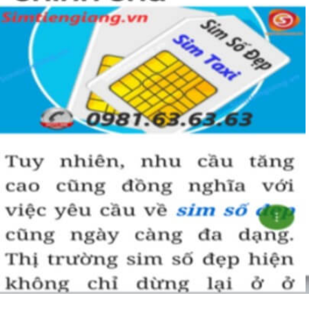
chính vì thế tại sao chúng ta lại không săn lùng sim giảm
giá sim số đẹp giá rẻ này để đầu tư sinh lãi thỏa sức niềm
đam mê sim số đẹp.
Tham khảo thêm:
SỐC Kho Sim Số Đẹp Giá Dưới
500k Siêu Đẹp
Thế Nào Là Sim Phong Thủy?
Sim phong thủy
là số sim được tính toán theo các nguyên
tắc số học phương đông như lục thập tứ quái, ngũ hành sinh
khắc, âm dương tương phối, cửu tinh đồ pháp và hội tụ đầy
đủ những yếu tố để tạo ra một sim số đẹp phong thủy hợp
tuổi hợp mệnh với người dùng.