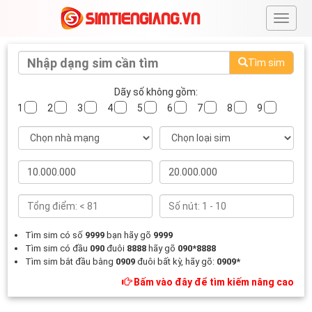
#
Tìm sim
Dãy số không gồm:
1
2
3
4
5
6
7
8
9
Tìm sim có số
9999
bạn hãy gõ
9999
Tìm sim có đầu
090
đuôi
8888
hãy gõ
090*8888
Tìm sim bắt đầu bằng
0909
đuôi bất kỳ, hãy gõ:
0909*
Bấm vào đây để tìm kiếm nâng cao