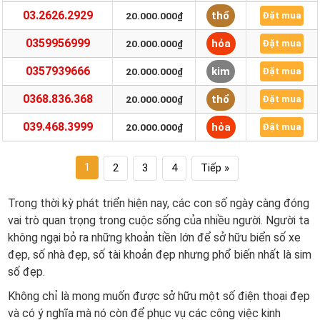
03.2626.2929
thổ
20.000.000₫
Đặt mua
0359956999
hỏa
20.000.000₫
Đặt mua
0357939666
kim
20.000.000₫
Đặt mua
0368.836.368
thổ
20.000.000₫
Đặt mua
039.468.3999
hỏa
20.000.000₫
Đặt mua
1
2
3
4
Tiếp »
Trong thời kỳ phát triển hiện nay, các con số ngày càng đóng
vai trò quan trọng trong cuộc sống của nhiều người. Người ta
không ngại bỏ ra những khoản tiền lớn để sở hữu biển số xe
đẹp, số nhà đẹp, số tài khoản đẹp nhưng phổ biến nhất là sim
số đẹp.
Không chỉ là mong muốn được sở hữu một số điện thoại đẹp
và có ý nghĩa mà nó còn để phục vụ các công việc kinh