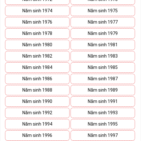
Mua
sim giá rẻ
hay sim giảm giá không có nghĩa đây là sim
Năm sinh 1974
Năm sinh 1975
xấu, sim số đẹp giá rẻ có thể là những sim siêu vip nhưng đã
Năm sinh 1976
Năm sinh 1977
lâu chưa tìm được người mua nên có sale of 1 chút để kích
cầu mua sắm.
Năm sinh 1978
Năm sinh 1979
Trong mọi cuộc mua bán, người nhanh tay là người chiến
Năm sinh 1980
Năm sinh 1981
thắng sim số đẹp đôi khi cũng như vật giá leo thang ngày
hôm nay giá thấp nhưng ngày mai có thể tăng phi mã số tiền
Năm sinh 1982
Năm sinh 1983
bạn dự định bỏ ra có thể nhanh chóng vượt khung trần.
Năm sinh 1984
Năm sinh 1985
Năm sinh 1986
Năm sinh 1987
Năm sinh 1988
Năm sinh 1989
Năm sinh 1990
Năm sinh 1991
Năm sinh 1992
Năm sinh 1993
Năm sinh 1994
Năm sinh 1995
Năm sinh 1996
Năm sinh 1997