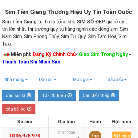
Sim Tiền Giang Thương Hiệu Uy Tín Toàn Quốc
Sim Tiền Giang
tự tin là tổng kho
SIM SỐ ĐẸP
giá rẻ uy
tín lớn nhất thị trường quy tụ hàng nghìn các dòng sim: Sim
Năm Sinh, Sim Phong Thủy, Sim Tứ Quý, Sim Tam Hoa, Sim
Taxi,...
Miễn phí:
Đăng Ký Chính Chủ
-
Giao Sim Trong Ngày
-
Thanh Toán Khi Nhận Sim
Nhà mạng
Đầu số
Mức giá
Sắp xếp
đầu số 03
10 - 20 triệu
Cao đến thấp
xóa bộ lọc
Số sim
Giá bán
Hành
Đặt mua
21500000
0336.978.978
thổ
Đặt mua