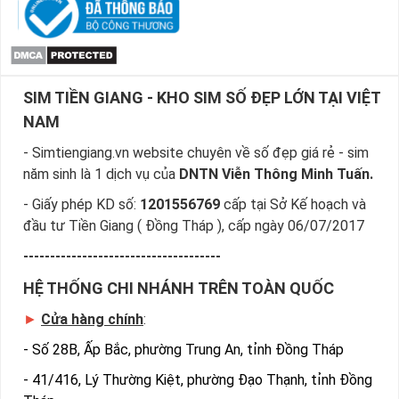
♦
Sim Tứ Quý
là sim dễ nhớ dễ tạo ấn tượng vói người xung
quanh sim có dãy số trùng liền nhau tạo nên 1 bộ tứ đẹp và
huyền thoại vững chắc như 4 trụ cột linh thiên của vũ trụ, bộ
sim tứ quý đuôi
có 4 dãy số trùng liền nhau ở cuối cùng.
SIM TIỀN GIANG - KHO SIM SỐ ĐẸP LỚN TẠI VIỆT
( VD 097*7777 - 091*9999 - 090*8888 ... ) bộ sim tứ quý
giữa ( VD 097*7777* - 091* 9999* - 090*8888* ...) mỗi bộ
NAM
sim tứ quý đều mang ý nghĩa khác nhau, vy vọng mang đến
- Simtiengiang.vn website chuyên về số đẹp giá rẻ - sim
công danh sự nghiệp vững chắc cho chủ nhân của nó.
năm sinh là 1 dịch vụ của
DNTN Viễn Thông Minh Tuấn.
- Giấy phép KD số:
1201556769
cấp tại Sở Kế hoạch và
đầu tư Tiền Giang ( Đồng Tháp ), cấp ngày 06/07/2017
-------------------------------------
HỆ THỐNG CHI NHÁNH TRÊN TOÀN QUỐC
►
Cửa hàng chính
:
-
Số 28B, Ấp Bắc, phường Trung An, tỉnh Đồng Tháp
-
41/416, Lý Thường Kiệt, phường Đạo Thạnh, tỉnh Đồng