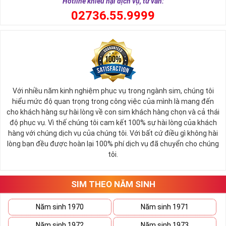
Hotline khiếu nại dịch vụ, tư vấn:
người. Khi dùng một sim điện thoại đẹp sẽ đem cho bạn sự
0
2736.55.9999
tự tin trong cuộc sống, thành công trong công việc
Bởi nếu bạn sử dụng một số sim gọi điện giao dịch làm ăn,
kinh doanh, nhìn vào số điện thoại của bạn họ sẽ biết bạn là
ai bạn dễ dàng tạo niềm tin và độ tin tưởng cao đồng nghĩa
sẽ nâng cao uy tín và thương hiệu của bạn.
Với người kinh doanh có sim số đẹp sẽ có được nhiều lợi thế
Với nhiều năm kinh nghiệm phục vụ trong ngành sim, chúng tôi
hiểu mức độ quan trọng trong công việc của mình là mang đến
hơn so với đối thủ, nếu bạn đang có nhu cầu mua sim số đẹp
cho khách hàng sự hài lòng về con sim khách hàng chọn và cả thái
để phục vụ mục đích nào đó hãy nhanh tay chọn cho mình
độ phục vụ. Vì thế chúng tôi cam kết 100% sự hài lòng của khách
một số đẹp như ý.
hàng với chúng dịch vụ của chúng tôi. Với bất cứ điều gì không hài
lòng bạn đều được hoàn lại 100% phí dịch vụ đã chuyển cho chúng
Sở hữu và dùng sim số đẹp ít ra cũng phân biệt được bạn là
tôi.
ai? Là đại gia, doanh nhân thành đạt , VIP, hay là giới sành
điệu?
SIM THEO NĂM SINH
Tham khảo thêm:
Bộ Sưu Tập Sim Số Đẹp Đầu Số
09 HOT Nhất
Năm sinh 1970
Năm sinh 1971
Thế Nào Là Sim Giá Rẻ?
Năm sinh 1972
Năm sinh 1973