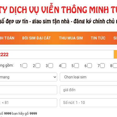
NH TOÁN
BÓI SIM ĐẠI CÁT
THU MUA SIM
TIN TỨC
S
ông gồm:
1
2
3
4
5
6
7
8
 số
9999
bạn hãy gõ
9999