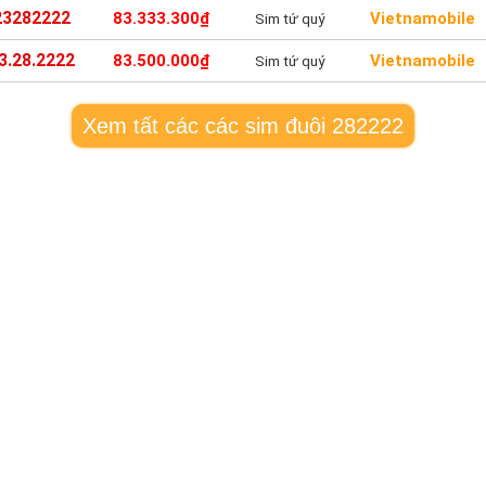
23282222
83.333.300₫
Vietnamobile
Sim tứ quý
3.28.2222
83.500.000₫
Vietnamobile
Sim tứ quý
Xem tất các các sim đuôi 282222