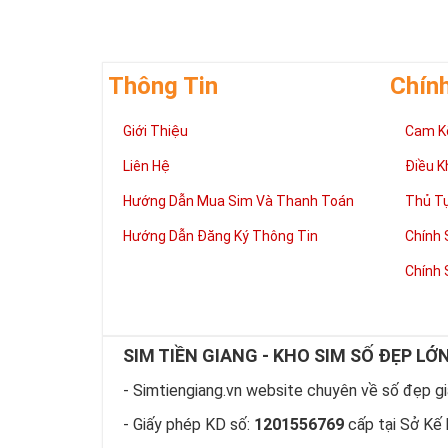
Thông Tin
Chín
Giới Thiệu
Cam K
Liên Hệ
Điều K
Hướng Dẫn Mua Sim Và Thanh Toán
Thủ T
Hướng Dẫn Đăng Ký Thông Tin
Chính 
Chính 
SIM TIỀN GIANG - KHO SIM SỐ ĐẸP LỚ
- Simtiengiang.vn website chuyên về số đẹp giá
- Giấy phép KD số:
1201556769
cấp tại Sở Kế 