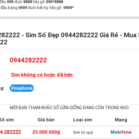
 đầu
090
đuôi
8888
hãy gõ
090*8888
t đầu bằng
0909
đuôi bất kỳ, hãy gõ:
0909*
82222 - Sim Số Đẹp 0944282222 Giá Rẻ - Mua
222
0944282222
Sim không có hoặc đã bán
g:
Vinaphone
MỜI BẠN THAM KHẢO SỐ GẦN GIỐNG ĐANG CÒN TRONG KHO
Số sim
Giá bán
Loại sim
Mạng
4.282222
25.000.000₫
Mobifone
Sim tứ quý