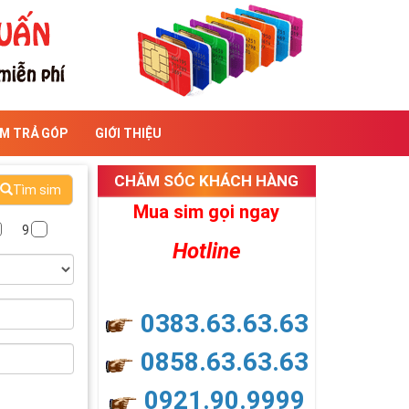
IM TRẢ GÓP
GIỚI THIỆU
CHĂM SÓC KHÁCH HÀNG
Tìm sim
Mua sim gọi ngay
9
Hotline
0383.63.63.63
0858.63.63.63
0921.90.9999