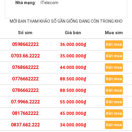
Nhà mạng:
ITelecom
MỜI BẠN THAM KHẢO SỐ GẦN GIỐNG ĐANG CÒN TRONG KHO
Số sim
Giá bán
Mua sim
0598662222
36.000.000₫
Đặt mua
0703.66.2222
35.000.000₫
Đặt mua
0768662222
44.000.000₫
Đặt mua
0776662222
88.500.000₫
Đặt mua
0786662222
88.500.000₫
Đặt mua
07.9966.2222
55.000.000₫
Đặt mua
0817662222
45.000.000₫
Đặt mua
0837.662.222
34.000.000₫
Đặt mua