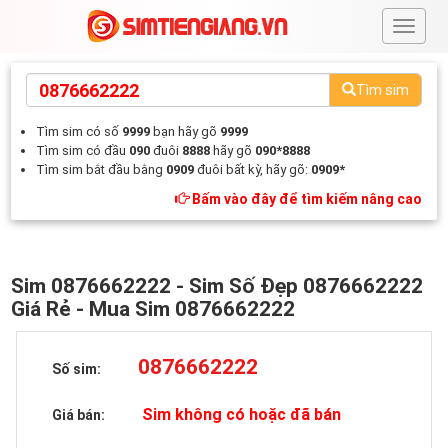
#
Tìm sim
Tìm sim có số
9999
bạn hãy gõ
9999
Tìm sim có đầu
090
đuôi
8888
hãy gõ
090*8888
Tìm sim bắt đầu bằng
0909
đuôi bất kỳ, hãy gõ:
0909*
Bấm vào đây để tìm kiếm nâng cao
Sim 0876662222 - Sim Số Đẹp 0876662222
Giá Rẻ - Mua Sim 0876662222
0876662222
Số sim:
Sim không có hoặc đã bán
Giá bán: