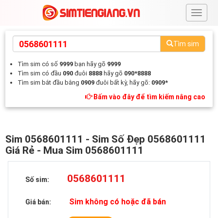
#
Tìm sim
Tìm sim có số
9999
bạn hãy gõ
9999
Tìm sim có đầu
090
đuôi
8888
hãy gõ
090*8888
Tìm sim bắt đầu bằng
0909
đuôi bất kỳ, hãy gõ:
0909*
Bấm vào đây để tìm kiếm nâng cao
Sim 0568601111 - Sim Số Đẹp 0568601111
Giá Rẻ - Mua Sim 0568601111
0568601111
Số sim:
Sim không có hoặc đã bán
Giá bán: