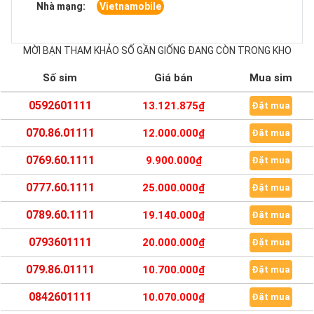
Nhà mạng:
Vietnamobile
MỜI BẠN THAM KHẢO SỐ GẦN GIỐNG ĐANG CÒN TRONG KHO
Số sim
Giá bán
Mua sim
0592601111
13.121.875₫
Đặt mua
070.86.01111
12.000.000₫
Đặt mua
0769.60.1111
9.900.000₫
Đặt mua
0777.60.1111
25.000.000₫
Đặt mua
0789.60.1111
19.140.000₫
Đặt mua
0793601111
20.000.000₫
Đặt mua
079.86.01111
10.700.000₫
Đặt mua
0842601111
10.070.000₫
Đặt mua