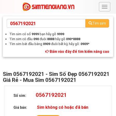
#
Tìm sim
Tìm sim có số
9999
bạn hãy gõ
9999
Tìm sim có đầu
090
đuôi
8888
hãy gõ
090*8888
Tìm sim bắt đầu bằng
0909
đuôi bất kỳ, hãy gõ:
0909*
Bấm vào đây để tìm kiếm nâng cao
Sim 0567192021 - Sim Số Đẹp 0567192021
Giá Rẻ - Mua Sim 0567192021
0567192021
Số sim:
Sim không có hoặc đã bán
Giá bán: