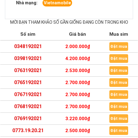
Nhà mạng:
Vietnamobile
MỜI BẠN THAM KHẢO SỐ GẦN GIỐNG ĐANG CÒN TRONG KHO
Số sim
Giá bán
Mua sim
0348192021
2.000.000₫
Đặt mua
0398192021
4.200.000₫
Đặt mua
0763192021
2.530.000₫
Đặt mua
0765192021
2.700.000₫
Đặt mua
0767192021
2.700.000₫
Đặt mua
0768192021
2.700.000₫
Đặt mua
0769192021
3.220.000₫
Đặt mua
0773.19.20.21
2.500.000₫
Đặt mua