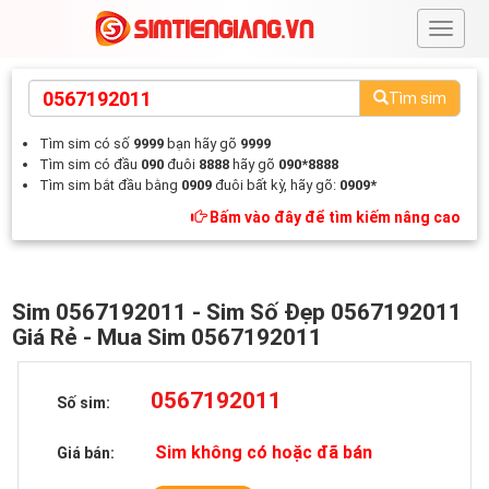
#
Tìm sim
Tìm sim có số
9999
bạn hãy gõ
9999
Tìm sim có đầu
090
đuôi
8888
hãy gõ
090*8888
Tìm sim bắt đầu bằng
0909
đuôi bất kỳ, hãy gõ:
0909*
Bấm vào đây để tìm kiếm nâng cao
Sim 0567192011 - Sim Số Đẹp 0567192011
Giá Rẻ - Mua Sim 0567192011
0567192011
Số sim:
Sim không có hoặc đã bán
Giá bán: