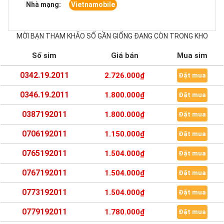
Nhà mạng:
Vietnamobile
MỜI BẠN THAM KHẢO SỐ GẦN GIỐNG ĐANG CÒN TRONG KHO
Số sim
Giá bán
Mua sim
0342.19.2011
2.726.000₫
Đặt mua
0346.19.2011
1.800.000₫
Đặt mua
0387192011
1.800.000₫
Đặt mua
0706192011
1.150.000₫
Đặt mua
0765192011
1.504.000₫
Đặt mua
0767192011
1.504.000₫
Đặt mua
0773192011
1.504.000₫
Đặt mua
0779192011
1.780.000₫
Đặt mua