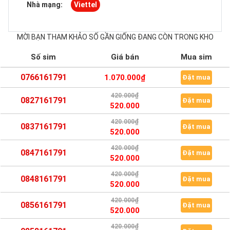
Nhà mạng:
Viettel
MỜI BẠN THAM KHẢO SỐ GẦN GIỐNG ĐANG CÒN TRONG KHO
Số sim
Giá bán
Mua sim
0766161791
1.070.000₫
Đặt mua
420.000₫
0827161791
Đặt mua
520.000
420.000₫
0837161791
Đặt mua
520.000
420.000₫
0847161791
Đặt mua
520.000
420.000₫
0848161791
Đặt mua
520.000
420.000₫
0856161791
Đặt mua
520.000
420.000₫