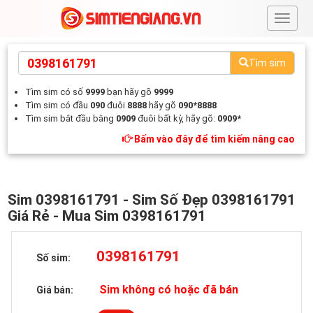
#
Tìm sim
Tìm sim có số
9999
bạn hãy gõ
9999
Tìm sim có đầu
090
đuôi
8888
hãy gõ
090*8888
Tìm sim bắt đầu bằng
0909
đuôi bất kỳ, hãy gõ:
0909*
Bấm vào đây để tìm kiếm nâng cao
Sim 0398161791 - Sim Số Đẹp 0398161791
Giá Rẻ - Mua Sim 0398161791
0398161791
Số sim:
Sim không có hoặc đã bán
Giá bán: