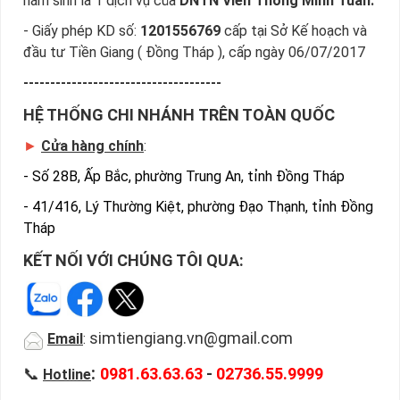
năm sinh là 1 dịch vụ của
DNTN Viễn Thông Minh Tuấn.
- Giấy phép KD số:
1201556769
cấp tại Sở Kế hoạch và
đầu tư Tiền Giang ( Đồng Tháp ), cấp ngày 06/07/2017
-------------------------------------
HỆ THỐNG CHI NHÁNH TRÊN TOÀN QUỐC
►
Cửa hàng chính
:
-
Số 28B, Ấp Bắc, phường Trung An, tỉnh Đồng Tháp
-
41/416, Lý Thường Kiệt, phường Đạo Thạnh, tỉnh Đồng
Tháp
KẾT NỐI VỚI CHÚNG TÔI QUA:
simtiengiang.vn@gmail.com
Email
:
:
📞
0981.63.63.63
-
02736.55.9999
Hotline