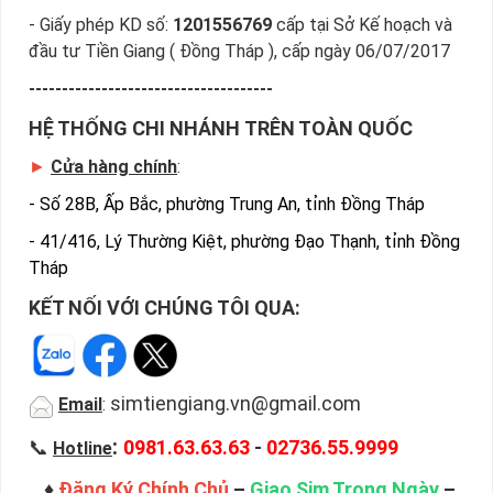
- Giấy phép KD số:
1201556769
cấp tại Sở Kế hoạch và
đầu tư Tiền Giang ( Đồng Tháp ), cấp ngày 06/07/2017
-------------------------------------
HỆ THỐNG CHI NHÁNH TRÊN TOÀN QUỐC
►
Cửa hàng chính
:
-
Số 28B, Ấp Bắc, phường Trung An, tỉnh Đồng Tháp
-
41/416, Lý Thường Kiệt, phường Đạo Thạnh, tỉnh Đồng
Tháp
KẾT NỐI VỚI CHÚNG TÔI QUA:
simtiengiang.vn@gmail.com
Email
:
:
📞
0981.63.63.63
-
02736.55.9999
Hotline
♦
Đăng Ký Chính Chủ
–
Giao Sim Trong Ngày
–