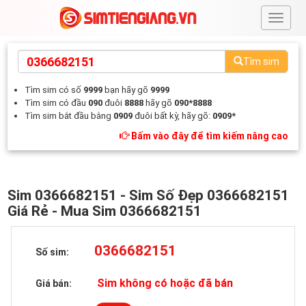
#
Tìm sim
Tìm sim có số
9999
bạn hãy gõ
9999
Tìm sim có đầu
090
đuôi
8888
hãy gõ
090*8888
Tìm sim bắt đầu bằng
0909
đuôi bất kỳ, hãy gõ:
0909*
Bấm vào đây để tìm kiếm nâng cao
Sim 0366682151 - Sim Số Đẹp 0366682151
Giá Rẻ - Mua Sim 0366682151
0366682151
Số sim:
Sim không có hoặc đã bán
Giá bán: