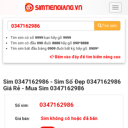
#
Tìm sim
Tìm sim có số
9999
bạn hãy gõ
9999
Tìm sim có đầu
090
đuôi
8888
hãy gõ
090*8888
Tìm sim bắt đầu bằng
0909
đuôi bất kỳ, hãy gõ:
0909*
Bấm vào đây để tìm kiếm nâng cao
Sim 0347162986 - Sim Số Đẹp 0347162986
Giá Rẻ - Mua Sim 0347162986
0347162986
Số sim:
Sim không có hoặc đã bán
Giá bán: