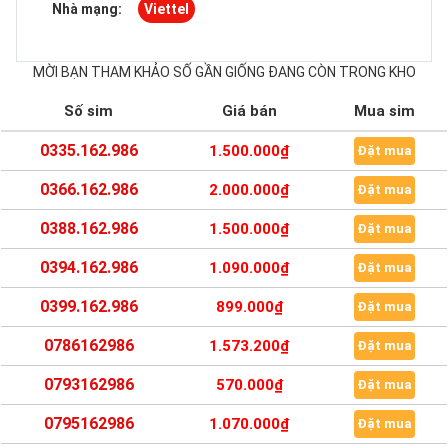
Nhà mạng:
Viettel
MỜI BẠN THAM KHẢO SỐ GẦN GIỐNG ĐANG CÒN TRONG KHO
Số sim
Giá bán
Mua sim
0335.162.986
1.500.000₫
Đặt mua
0366.162.986
2.000.000₫
Đặt mua
0388.162.986
1.500.000₫
Đặt mua
0394.162.986
1.090.000₫
Đặt mua
0399.162.986
899.000₫
Đặt mua
0786162986
1.573.200₫
Đặt mua
0793162986
570.000₫
Đặt mua
0795162986
1.070.000₫
Đặt mua